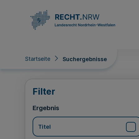
Direkt zum Inhalt
Startseite
Suchergebnisse
Suchergebnisse
Filter
Ergebnis
Titel