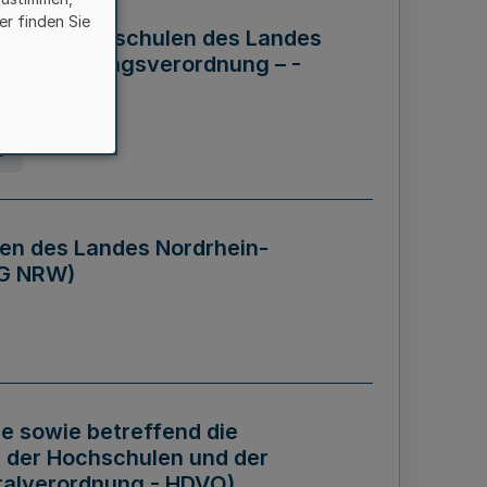
er finden Sie
ng der Hochschulen des Landes
haftsführungsverordnung – -
g
en des Landes Nordrhein-
BG NRW)
re sowie betreffend die
 der Hochschulen und der
talverordnung - HDVO)