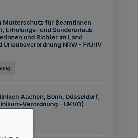
n Mutterschutz für Beamtinnen
it, Erholungs- und Sonderurlaub
rinnen und Richter im Land
nd Urlaubsverordnung NRW - FrUrlV
nung
liniken Aachen, Bonn, Düsseldorf,
klinikum-Verordnung - UKVO)
nung
zustimmen,