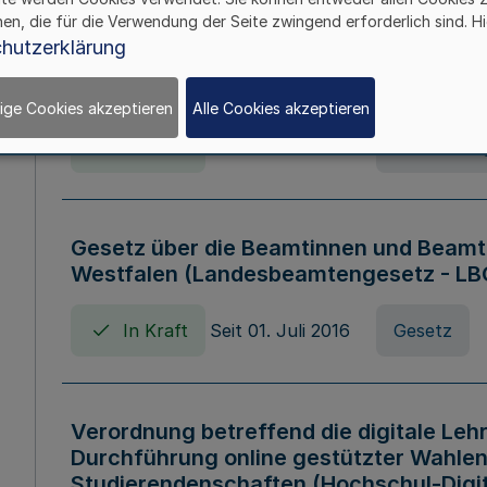
hen, die für die Verwendung der Seite zwingend erforderlich sind. Hi
Verordnung über die Wirtschaftsführu
hutzerklärung
Nordrhein-Westfalen (Hochschulwirtsc
HWFVO)
ige Cookies akzeptieren
Alle Cookies akzeptieren
In Kraft
Seit 11. Juli 2007
Verordnun
Gesetz über die Beamtinnen und Beamt
Westfalen (Landesbeamtengesetz - L
In Kraft
Seit 01. Juli 2016
Gesetz
Verordnung betreffend die digitale Leh
Durchführung online gestützter Wahlen
Studierendenschaften (Hochschul-Digi