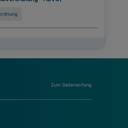
ordnung
rreneigenschaft und
schulen des Landes Nordrhein-
ng
Zum Seitenanfang
chschulabgaben
-VO)
nung