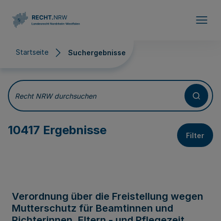
Direkt zum Inhalt
Startseite
Suchergebnisse
Suchergebnisse
Recht NRW durchsuchen
10417 Ergebnisse
Filter
Verordnung über die Freistellung wegen
Mutterschutz für Beamtinnen und
Richterinnen, Eltern - und Pflegezeit,