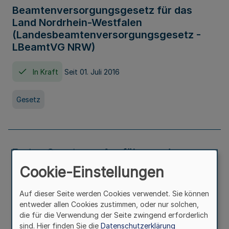
Beamtenversorgungsgesetz für das
Land Nordrhein-Westfalen
(Landesbeamtenversorgungsgesetz -
LBeamtVG NRW)
In Kraft
Seit 01. Juli 2016
Gesetz
Erstes Gesetz zur Ausführung des
Kinder- und Jugendhilfegesetzes - AG -
Cookie-Einstellungen
KJHG -
Auf dieser Seite werden Cookies verwendet. Sie können
In Kraft
Seit 01. Januar 1991
entweder allen Cookies zustimmen, oder nur solchen,
die für die Verwendung der Seite zwingend erforderlich
sind. Hier finden Sie die
Datenschutzerklärung