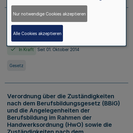
Nur notwendige Cookies akzeptieren
Gesetz über die Hochschulen des Landes
Nordrhein-Westfalen (Hochschulgesetz -
Alle Cookies akzeptieren
HG)
In Kraft
Seit 01. Oktober 2014
Gesetz
Verordnung über die Zuständigkeiten
nach dem Berufsbildungsgesetz (BBiG)
und die Angelegenheiten der
Berufsbildung im Rahmen der
Handwerksordnung (HwO) sowie die
Zuständigkeiten nach dem