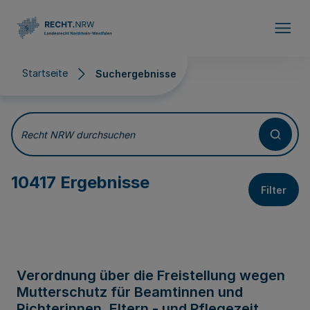
Direkt zum Inhalt
Startseite
Suchergebnisse
Suchergebnisse
Recht NRW durchsuchen
10417 Ergebnisse
Filter
Verordnung über die Freistellung wegen
Mutterschutz für Beamtinnen und
Richterinnen, Eltern - und Pflegezeit,