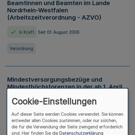
Beamtinnen und Beamten im Lande
Nordrhein-Westfalen
(Arbeitszeitverordnung - AZVO)
In Kraft
Seit 01. August 2006
Verordnung
Mindestversorgungsbezüge und
Mindesthöchstgrenzen in der ab 1. April
2026 maßgeblichen Höhe
Cookie-Einstellungen
In Kraft
Seit 31. Juli 2026
Auf dieser Seite werden Cookies verwendet. Sie können
entweder allen Cookies zustimmen, oder nur solchen,
Verwaltungsvorschrift
die für die Verwendung der Seite zwingend erforderlich
sind. Hier finden Sie die
Datenschutzerklärung