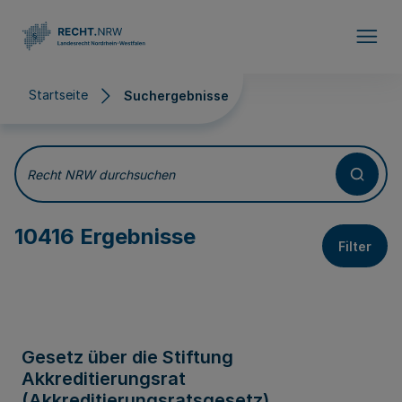
Direkt zum Inhalt
Startseite
Suchergebnisse
Suchergebnisse
Recht NRW durchsuchen
10416 Ergebnisse
Filter
Gesetz über die Stiftung
Akkreditierungsrat
(Akkreditierungsratsgesetz)