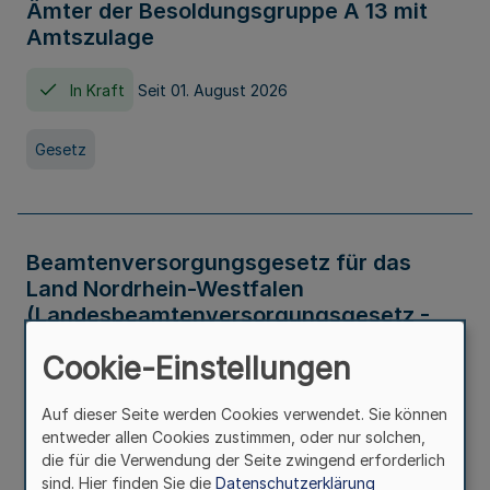
Ämter der Besoldungsgruppe A 13 mit
Amtszulage
In Kraft
Seit 01. August 2026
Gesetz
Beamtenversorgungsgesetz für das
Land Nordrhein-Westfalen
(Landesbeamtenversorgungsgesetz -
LBeamtVG NRW)
Cookie-Einstellungen
In Kraft
Seit 01. Juli 2016
Auf dieser Seite werden Cookies verwendet. Sie können
entweder allen Cookies zustimmen, oder nur solchen,
Gesetz
die für die Verwendung der Seite zwingend erforderlich
sind. Hier finden Sie die
Datenschutzerklärung