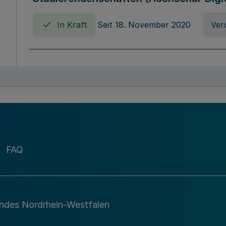
In Kraft
Seit 18. November 2020
Ver
Verordnung über die Erhebung von Ho
(Hochschulabgabenverordnung - HAbg
In Kraft
Seit 26. August 2015
Verord
FAQ
Gesetz über die Kunsthochschulen des
(Kunsthochschulgesetz - KunstHG)
In Kraft
Seit 01. April 2008
Gesetz
andes Nordrhein-Westfalen