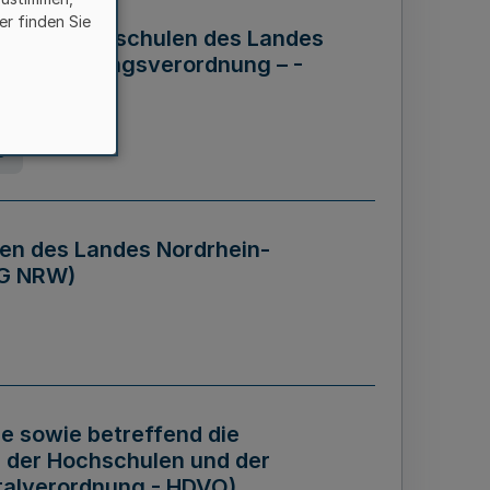
er finden Sie
ng der Hochschulen des Landes
haftsführungsverordnung – -
g
en des Landes Nordrhein-
BG NRW)
re sowie betreffend die
 der Hochschulen und der
talverordnung - HDVO)