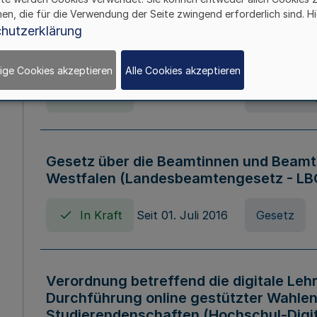
hen, die für die Verwendung der Seite zwingend erforderlich sind. Hi
Verordnung über die Wirtschaftsführu
hutzerklärung
Nordrhein-Westfalen (Hochschulwirtsc
HWFVO)
ige Cookies akzeptieren
Alle Cookies akzeptieren
In Kraft
Seit 11. Juli 2007
Verordnun
Gesetz über die Beamtinnen und Beamt
Westfalen (Landesbeamtengesetz - L
In Kraft
Seit 01. Juli 2016
Gesetz
Verordnung betreffend die digitale Leh
Durchführung online gestützter Wahlen
Studierendenschaften (Hochschul-Digi