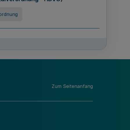
ordnung
chschulabgaben
-VO)
nung
Zum Seitenanfang
 Landes Nordrhein-Westfalen