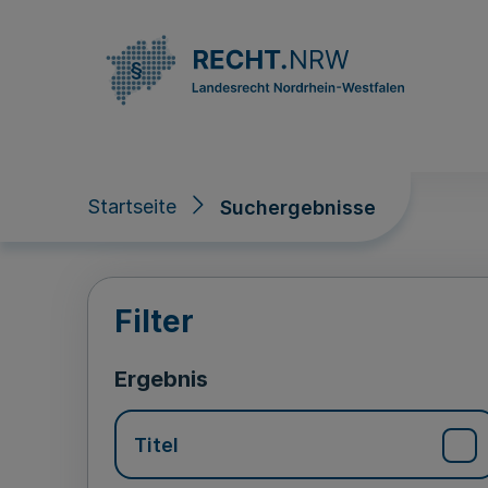
Direkt zum Inhalt
Startseite
Suchergebnisse
Suchergebnisse
Filter
Ergebnis
Titel