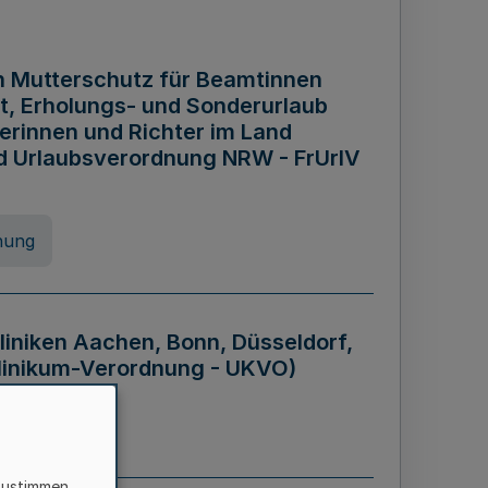
n Mutterschutz für Beamtinnen
it, Erholungs- und Sonderurlaub
rinnen und Richter im Land
nd Urlaubsverordnung NRW - FrUrlV
nung
liniken Aachen, Bonn, Düsseldorf,
klinikum-Verordnung - UKVO)
nung
zustimmen,