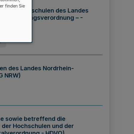
er finden Sie
ng der Hochschulen des Landes
haftsführungsverordnung – -
g
en des Landes Nordrhein-
BG NRW)
re sowie betreffend die
 der Hochschulen und der
talverordnung - HDVO)