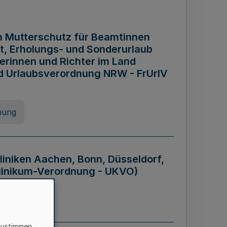
n Mutterschutz für Beamtinnen
it, Erholungs- und Sonderurlaub
rinnen und Richter im Land
nd Urlaubsverordnung NRW - FrUrlV
nung
liniken Aachen, Bonn, Düsseldorf,
klinikum-Verordnung - UKVO)
nung
zustimmen,