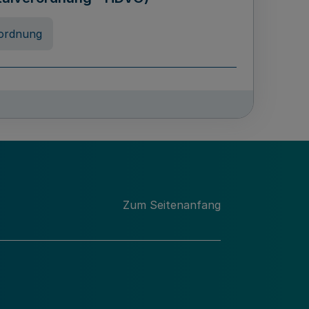
ordnung
rreneigenschaft und
schulen des Landes Nordrhein-
ng
Zum Seitenanfang
chschulabgaben
-VO)
nung