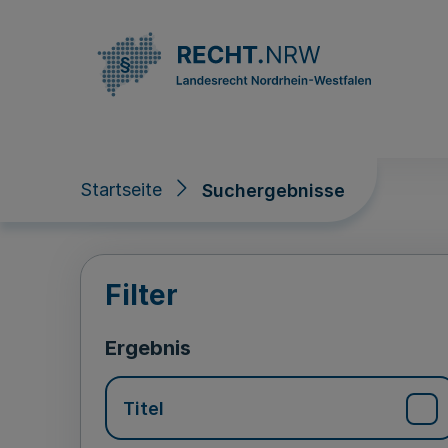
Direkt zum Inhalt
Startseite
Suchergebnisse
Suchergebnisse
Filter
Ergebnis
Titel