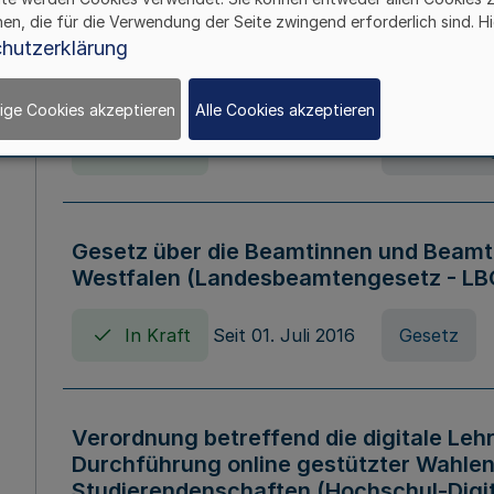
hen, die für die Verwendung der Seite zwingend erforderlich sind. Hi
Verordnung über die Wirtschaftsführu
hutzerklärung
Nordrhein-Westfalen (Hochschulwirtsc
HWFVO)
ige Cookies akzeptieren
Alle Cookies akzeptieren
In Kraft
Seit 11. Juli 2007
Verordnun
Gesetz über die Beamtinnen und Beamt
Westfalen (Landesbeamtengesetz - L
In Kraft
Seit 01. Juli 2016
Gesetz
Verordnung betreffend die digitale Leh
Durchführung online gestützter Wahlen
Studierendenschaften (Hochschul-Digi