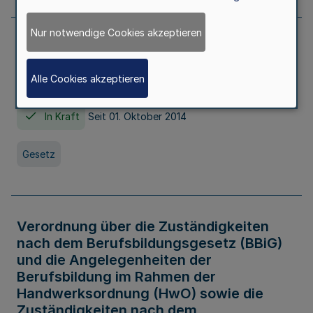
Nur notwendige Cookies akzeptieren
Gesetz über die Hochschulen des Landes
Nordrhein-Westfalen (Hochschulgesetz -
Alle Cookies akzeptieren
HG)
In Kraft
Seit 01. Oktober 2014
Gesetz
Verordnung über die Zuständigkeiten
nach dem Berufsbildungsgesetz (BBiG)
und die Angelegenheiten der
Berufsbildung im Rahmen der
Handwerksordnung (HwO) sowie die
Zuständigkeiten nach dem