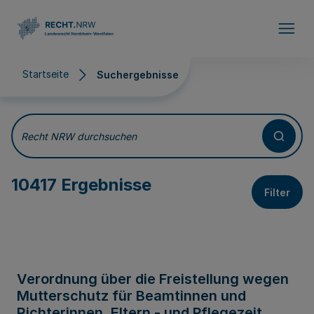
Direkt zum Inhalt
Startseite
Suchergebnisse
Suchergebnisse
Recht NRW durchsuchen
10417 Ergebnisse
Filter
Verordnung über die Freistellung wegen
Mutterschutz für Beamtinnen und
Richterinnen, Eltern - und Pflegezeit,