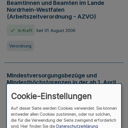
Beamtinnen und Beamten im Lande
Nordrhein-Westfalen
(Arbeitszeitverordnung - AZVO)
In Kraft
Seit 01. August 2006
Verordnung
Mindestversorgungsbezüge und
Mindesthöchstgrenzen in der ab 1. April
2026 maßgeblichen Höhe
Cookie-Einstellungen
In Kraft
Seit 31. Juli 2026
Auf dieser Seite werden Cookies verwendet. Sie können
entweder allen Cookies zustimmen, oder nur solchen,
Verwaltungsvorschrift
die für die Verwendung der Seite zwingend erforderlich
sind. Hier finden Sie die
Datenschutzerklärung