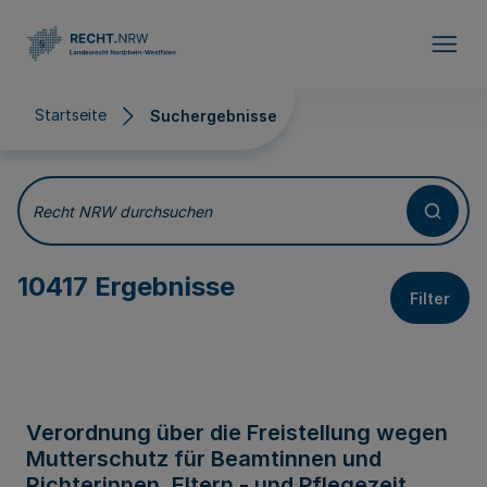
Direkt zum Inhalt
Startseite
Suchergebnisse
Suchergebnisse
Recht NRW durchsuchen
10417 Ergebnisse
Filter
Verordnung über die Freistellung wegen
Mutterschutz für Beamtinnen und
Richterinnen, Eltern - und Pflegezeit,