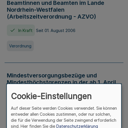
Beamtinnen und Beamten im Lande
Nordrhein-Westfalen
(Arbeitszeitverordnung - AZVO)
In Kraft
Seit 01. August 2006
Verordnung
Mindestversorgungsbezüge und
Mindesthöchstgrenzen in der ab 1. April
2026 maßgeblichen Höhe
Cookie-Einstellungen
In Kraft
Seit 31. Juli 2026
Auf dieser Seite werden Cookies verwendet. Sie können
entweder allen Cookies zustimmen, oder nur solchen,
Verwaltungsvorschrift
die für die Verwendung der Seite zwingend erforderlich
sind. Hier finden Sie die
Datenschutzerklärung