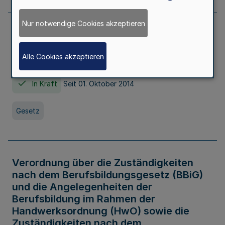
Nur notwendige Cookies akzeptieren
Gesetz über die Hochschulen des Landes
Nordrhein-Westfalen (Hochschulgesetz -
Alle Cookies akzeptieren
HG)
In Kraft
Seit 01. Oktober 2014
Gesetz
Verordnung über die Zuständigkeiten
nach dem Berufsbildungsgesetz (BBiG)
und die Angelegenheiten der
Berufsbildung im Rahmen der
Handwerksordnung (HwO) sowie die
Zuständigkeiten nach dem