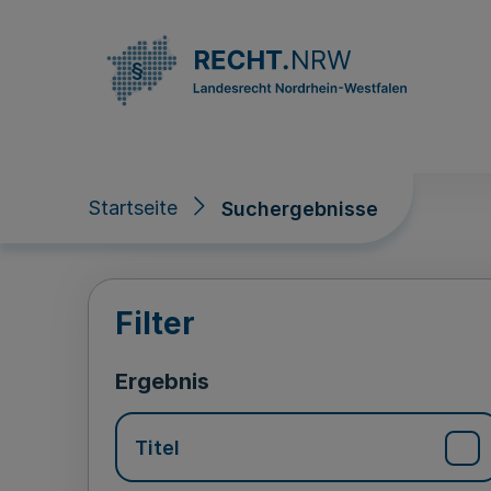
Direkt zum Inhalt
Startseite
Suchergebnisse
Suchergebnisse
Filter
Ergebnis
Titel