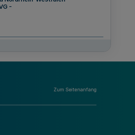
VG -
und Männern für das Land
lungsgesetz - LGG)
etz
Zum Seitenanfang
des für Wissenschaft
Nordrhein-Westfalen
nung