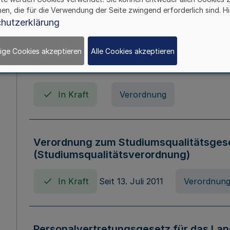
In Kraft
Seit 01. April 2008
Gesetz
hen, die für die Verwendung der Seite zwingend erforderlich sind. Hi
hutzerklärung
ige Cookies akzeptieren
Alle Cookies akzeptieren
Verordnung über Beihilfen in Geburts-, 
Todesfällen (Beihilfenverordnung NRW
In Kraft
Verordnung
Verordnung zum Studiumsqualitätsges
(Studiumsqualitätsverordnung)
In Kraft
Seit 13. Juli 2011
Verordnun
Personalvertretungsgesetz für das Lan