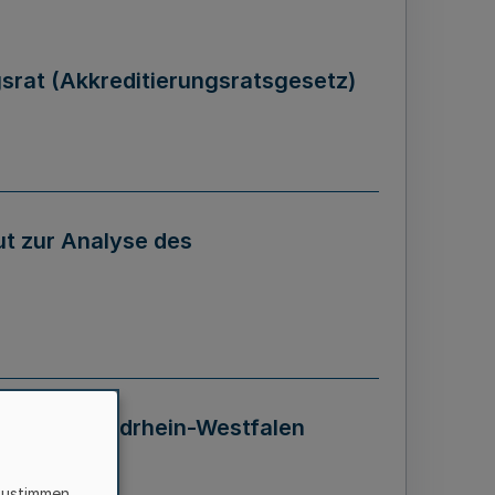
gsrat (Akkreditierungsratsgesetz)
tut zur Analyse des
 Landes Nordrhein-Westfalen
zustimmen,