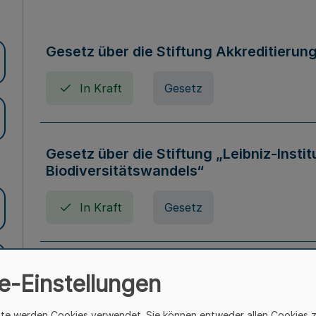
Gesetz über die Stiftung Akkreditierun
In Kraft
Gesetz
Gesetz über die Stiftung „Leibniz-Insti
Biodiversitätswandels“
In Kraft
Gesetz
Gesetz über die Kunsthochschulen des
e-Einstellungen
(Kunsthochschulgesetz - KunstHG)
ite werden Cookies verwendet. Sie können entweder allen Cookies 