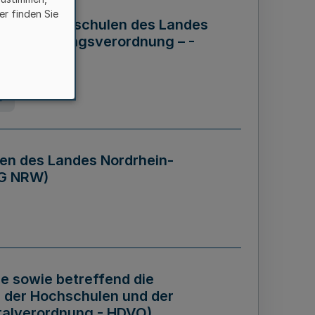
er finden Sie
ng der Hochschulen des Landes
haftsführungsverordnung – -
g
en des Landes Nordrhein-
BG NRW)
re sowie betreffend die
 der Hochschulen und der
talverordnung - HDVO)