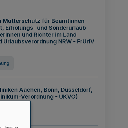
n Mutterschutz für Beamtinnen
it, Erholungs- und Sonderurlaub
rinnen und Richter im Land
nd Urlaubsverordnung NRW - FrUrlV
nung
liniken Aachen, Bonn, Düsseldorf,
klinikum-Verordnung - UKVO)
nung
zustimmen,