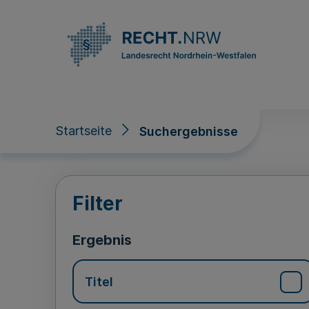
Direkt zum Inhalt
Startseite
Suchergebnisse
Suchergebnisse
Filter
Ergebnis
Titel