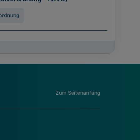
ordnung
rreneigenschaft und
schulen des Landes Nordrhein-
ng
Zum Seitenanfang
chschulabgaben
-VO)
nung