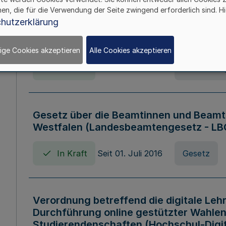
hen, die für die Verwendung der Seite zwingend erforderlich sind. Hi
Verordnung über die Wirtschaftsführu
hutzerklärung
Nordrhein-Westfalen (Hochschulwirtsc
HWFVO)
ige Cookies akzeptieren
Alle Cookies akzeptieren
In Kraft
Seit 11. Juli 2007
Verordnun
Gesetz über die Beamtinnen und Beamt
Westfalen (Landesbeamtengesetz - L
In Kraft
Seit 01. Juli 2016
Gesetz
Verordnung betreffend die digitale Leh
Durchführung online gestützter Wahlen
Studierendenschaften (Hochschul-Digi