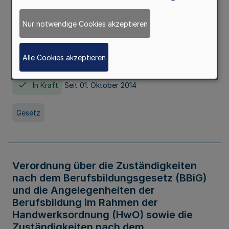
Nur notwendige Cookies akzeptieren
Gesetz über die Hochschulen des Landes
Nordrhein-Westfalen (Hochschulgesetz -
Alle Cookies akzeptieren
HG)
In Kraft
Seit 01. Oktober 2014
Gesetz
Verordnung über die Zuständigkeiten
nach dem Berufsbildungsgesetz (BBiG)
und die Angelegenheiten der
Berufsbildung im Rahmen der
Handwerksordnung (HwO) sowie die
Zuständigkeiten nach dem