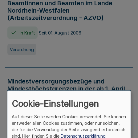
Beamtinnen und Beamten im Lande
Nordrhein-Westfalen
(Arbeitszeitverordnung - AZVO)
In Kraft
Seit 01. August 2006
Verordnung
Mindestversorgungsbezüge und
Mindesthöchstgrenzen in der ab 1. April
2026 maßgeblichen Höhe
Cookie-Einstellungen
In Kraft
Seit 31. Juli 2026
Auf dieser Seite werden Cookies verwendet. Sie können
entweder allen Cookies zustimmen, oder nur solchen,
Verwaltungsvorschrift
die für die Verwendung der Seite zwingend erforderlich
sind. Hier finden Sie die
Datenschutzerklärung