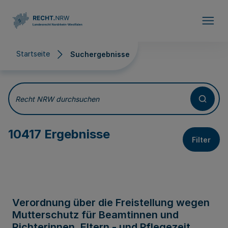
Direkt zum Inhalt
Startseite
Suchergebnisse
Suchergebnisse
Recht NRW durchsuchen
10417 Ergebnisse
Filter
Verordnung über die Freistellung wegen
Mutterschutz für Beamtinnen und
Richterinnen, Eltern - und Pflegezeit,