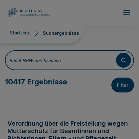
Direkt zum Inhalt
Startseite
Suchergebnisse
Suchergebnisse
Recht NRW durchsuchen
10417 Ergebnisse
Filter
Verordnung über die Freistellung wegen
Mutterschutz für Beamtinnen und
Richterinnen, Eltern - und Pflegezeit,