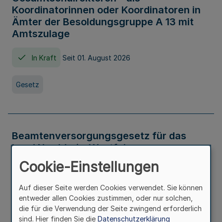
Koordinatorinnen oder Koordinatoren in
Ämter der Besoldungsgruppe A 13 mit
Amtszulage
In Kraft
Seit 01. August 2026
Gesetz
Beamtenversorgungsgesetz für das
Land Nordrhein-Westfalen
(Landesbeamtenversorgungsgesetz -
Cookie-Einstellungen
LBeamtVG NRW)
Auf dieser Seite werden Cookies verwendet. Sie können
In Kraft
Seit 01. Juli 2016
entweder allen Cookies zustimmen, oder nur solchen,
die für die Verwendung der Seite zwingend erforderlich
sind. Hier finden Sie die
Datenschutzerklärung