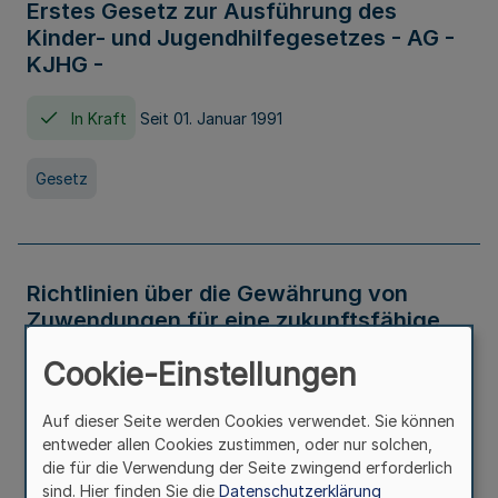
Erstes Gesetz zur Ausführung des
Kinder- und Jugendhilfegesetzes - AG -
KJHG -
In Kraft
Seit 01. Januar 1991
Gesetz
Richtlinien über die Gewährung von
Zuwendungen für eine zukunftsfähige
und nachhaltige Abwasserbeseitigung in
Cookie-Einstellungen
Nordrhein-Westfalen
Auf dieser Seite werden Cookies verwendet. Sie können
In Kraft
entweder allen Cookies zustimmen, oder nur solchen,
die für die Verwendung der Seite zwingend erforderlich
Verwaltungsvorschrift
sind. Hier finden Sie die
Datenschutzerklärung