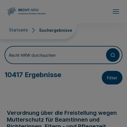
Direkt zum Inhalt
Startseite
Suchergebnisse
Suchergebnisse
Recht NRW durchsuchen
10417 Ergebnisse
Filter
Verordnung über die Freistellung wegen
Mutterschutz für Beamtinnen und
Richterinnen, Eltern - und Pflegezeit,