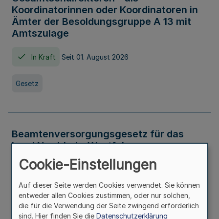
Koordinatorinnen oder Koordinatoren in
Ämter der Besoldungsgruppe A 13 mit
Amtszulage
In Kraft
Seit 01. August 2026
Gesetz
Beamtenversorgungsgesetz für das
Land Nordrhein-Westfalen
(Landesbeamtenversorgungsgesetz -
Cookie-Einstellungen
LBeamtVG NRW)
Auf dieser Seite werden Cookies verwendet. Sie können
In Kraft
Seit 01. Juli 2016
entweder allen Cookies zustimmen, oder nur solchen,
die für die Verwendung der Seite zwingend erforderlich
sind. Hier finden Sie die
Datenschutzerklärung