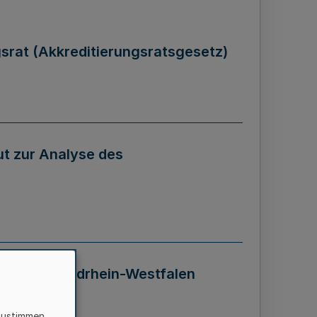
gsrat (Akkreditierungsratsgesetz)
tut zur Analyse des
 Landes Nordrhein-Westfalen
zustimmen,