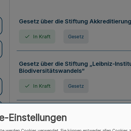
Gesetz über die Stiftung Akkreditierun
In Kraft
Gesetz
Gesetz über die Stiftung „Leibniz-Insti
Biodiversitätswandels“
In Kraft
Gesetz
Gesetz über die Kunsthochschulen des
e-Einstellungen
(Kunsthochschulgesetz - KunstHG)
ite werden Cookies verwendet. Sie können entweder allen Cookies 