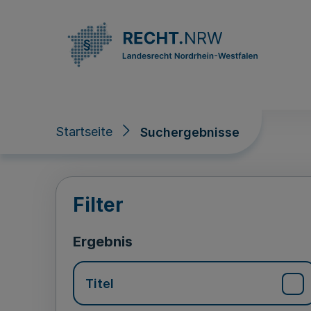
Direkt zum Inhalt
Startseite
Suchergebnisse
Suchergebnisse
Filter
Ergebnis
Titel