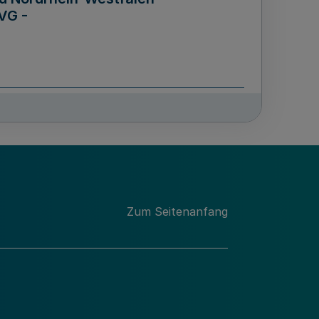
VG -
und Männern für das Land
lungsgesetz - LGG)
etz
Zum Seitenanfang
des für Wissenschaft
Nordrhein-Westfalen
nung