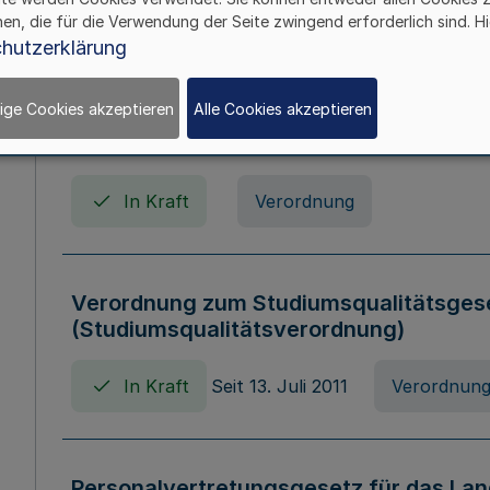
In Kraft
Seit 01. April 2008
Gesetz
hen, die für die Verwendung der Seite zwingend erforderlich sind. Hi
hutzerklärung
ige Cookies akzeptieren
Alle Cookies akzeptieren
Verordnung über Beihilfen in Geburts-, 
Todesfällen (Beihilfenverordnung NRW
In Kraft
Verordnung
Verordnung zum Studiumsqualitätsges
(Studiumsqualitätsverordnung)
In Kraft
Seit 13. Juli 2011
Verordnun
Personalvertretungsgesetz für das Lan