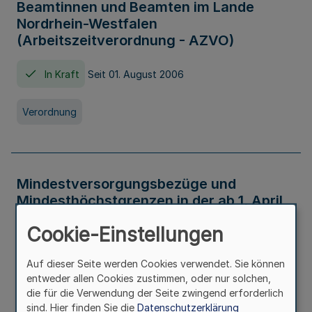
Beamtinnen und Beamten im Lande
Nordrhein-Westfalen
(Arbeitszeitverordnung - AZVO)
In Kraft
Seit 01. August 2006
Verordnung
Mindestversorgungsbezüge und
Mindesthöchstgrenzen in der ab 1. April
2026 maßgeblichen Höhe
Cookie-Einstellungen
In Kraft
Seit 31. Juli 2026
Auf dieser Seite werden Cookies verwendet. Sie können
entweder allen Cookies zustimmen, oder nur solchen,
Verwaltungsvorschrift
die für die Verwendung der Seite zwingend erforderlich
sind. Hier finden Sie die
Datenschutzerklärung