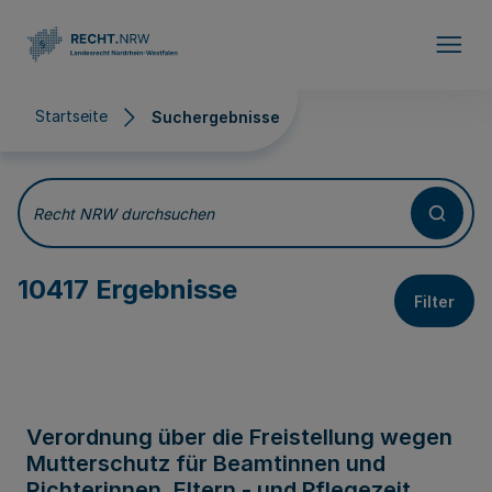
Direkt zum Inhalt
Startseite
Suchergebnisse
Suchergebnisse
Recht NRW durchsuchen
10417 Ergebnisse
Filter
Verordnung über die Freistellung wegen
Mutterschutz für Beamtinnen und
Richterinnen, Eltern - und Pflegezeit,