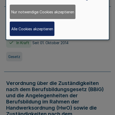
Nur notwendige Cookies akzeptieren
Gesetz über die Hochschulen des Landes
Nordrhein-Westfalen (Hochschulgesetz -
Alle Cookies akzeptieren
HG)
In Kraft
Seit 01. Oktober 2014
Gesetz
Verordnung über die Zuständigkeiten
nach dem Berufsbildungsgesetz (BBiG)
und die Angelegenheiten der
Berufsbildung im Rahmen der
Handwerksordnung (HwO) sowie die
Zuständigkeiten nach dem