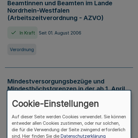
Beamtinnen und Beamten im Lande
Nordrhein-Westfalen
(Arbeitszeitverordnung - AZVO)
In Kraft
Seit 01. August 2006
Verordnung
Mindestversorgungsbezüge und
Mindesthöchstgrenzen in der ab 1. April
2026 maßgeblichen Höhe
Cookie-Einstellungen
In Kraft
Seit 31. Juli 2026
Auf dieser Seite werden Cookies verwendet. Sie können
entweder allen Cookies zustimmen, oder nur solchen,
Verwaltungsvorschrift
die für die Verwendung der Seite zwingend erforderlich
sind. Hier finden Sie die
Datenschutzerklärung