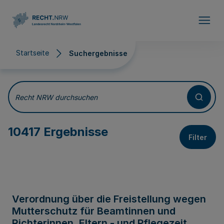
Direkt zum Inhalt
Startseite
Suchergebnisse
Suchergebnisse
Recht NRW durchsuchen
10417 Ergebnisse
Filter
Verordnung über die Freistellung wegen
Mutterschutz für Beamtinnen und
Richterinnen, Eltern - und Pflegezeit,