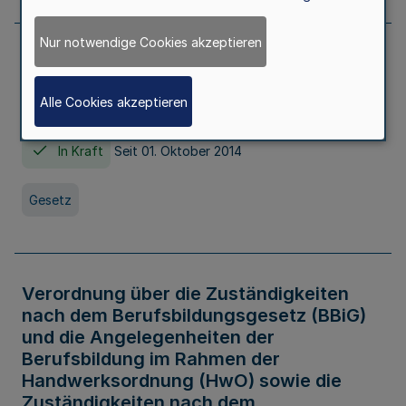
Nur notwendige Cookies akzeptieren
Gesetz über die Hochschulen des Landes
Nordrhein-Westfalen (Hochschulgesetz -
Alle Cookies akzeptieren
HG)
In Kraft
Seit 01. Oktober 2014
Gesetz
Verordnung über die Zuständigkeiten
nach dem Berufsbildungsgesetz (BBiG)
und die Angelegenheiten der
Berufsbildung im Rahmen der
Handwerksordnung (HwO) sowie die
Zuständigkeiten nach dem