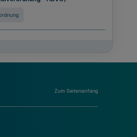
ordnung
chschulabgaben
-VO)
nung
Zum Seitenanfang
 Landes Nordrhein-Westfalen