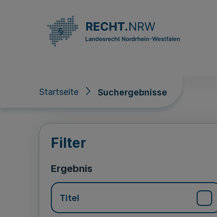
Direkt zum Inhalt
Startseite
Suchergebnisse
Suchergebnisse
Filter
Ergebnis
Titel