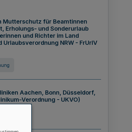
n Mutterschutz für Beamtinnen
it, Erholungs- und Sonderurlaub
rinnen und Richter im Land
nd Urlaubsverordnung NRW - FrUrlV
nung
liniken Aachen, Bonn, Düsseldorf,
klinikum-Verordnung - UKVO)
nung
zustimmen,