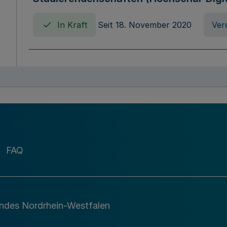
In Kraft
Seit 18. November 2020
Ver
Verordnung über die Erhebung von Ho
(Hochschulabgabenverordnung - HAbg
In Kraft
Seit 26. August 2015
Verord
FAQ
Gesetz über die Kunsthochschulen des
(Kunsthochschulgesetz - KunstHG)
In Kraft
Seit 01. April 2008
Gesetz
andes Nordrhein-Westfalen