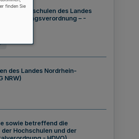
er finden Sie
ng der Hochschulen des Landes
haftsführungsverordnung – -
g
en des Landes Nordrhein-
BG NRW)
re sowie betreffend die
 der Hochschulen und der
talverordnung - HDVO)