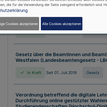
hen, die für die Verwendung der Seite zwingend erforderlich sind. Hi
Verordnung über die Wirtschaftsführu
hutzerklärung
Nordrhein-Westfalen (Hochschulwirtsc
HWFVO)
ige Cookies akzeptieren
Alle Cookies akzeptieren
In Kraft
Seit 11. Juli 2007
Verordnun
Gesetz über die Beamtinnen und Beamt
Westfalen (Landesbeamtengesetz - L
In Kraft
Seit 01. Juli 2016
Gesetz
Verordnung betreffend die digitale Leh
Durchführung online gestützter Wahlen
Studierendenschaften (Hochschul-Digi