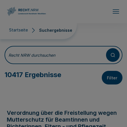
Direkt zum Inhalt
Startseite
Suchergebnisse
Suchergebnisse
Recht NRW durchsuchen
10417 Ergebnisse
Filter
Verordnung über die Freistellung wegen
Mutterschutz für Beamtinnen und
Richterinnen, Eltern - und Pflegezeit,