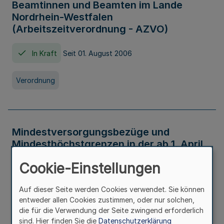
Beamtinnen und Beamten im Lande
Nordrhein-Westfalen
(Arbeitszeitverordnung - AZVO)
In Kraft
Seit 01. August 2006
Verordnung
Mindestversorgungsbezüge und
Mindesthöchstgrenzen in der ab 1. April
2026 maßgeblichen Höhe
Cookie-Einstellungen
In Kraft
Seit 31. Juli 2026
Auf dieser Seite werden Cookies verwendet. Sie können
entweder allen Cookies zustimmen, oder nur solchen,
Verwaltungsvorschrift
die für die Verwendung der Seite zwingend erforderlich
sind. Hier finden Sie die
Datenschutzerklärung