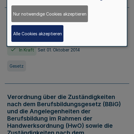
Nur notwendige Cookies akzeptieren
Gesetz über die Hochschulen des Landes
Nordrhein-Westfalen (Hochschulgesetz -
Alle Cookies akzeptieren
HG)
In Kraft
Seit 01. Oktober 2014
Gesetz
Verordnung über die Zuständigkeiten
nach dem Berufsbildungsgesetz (BBiG)
und die Angelegenheiten der
Berufsbildung im Rahmen der
Handwerksordnung (HwO) sowie die
Zuständigkeiten nach dem