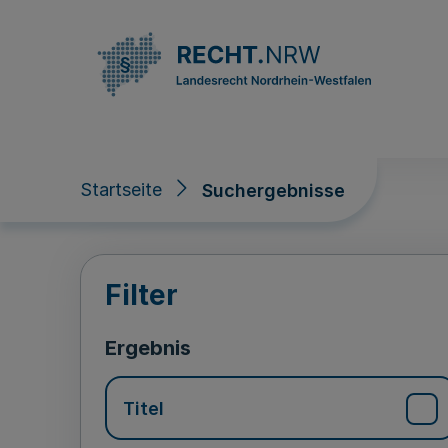
Direkt zum Inhalt
Startseite
Suchergebnisse
Suchergebnisse
Filter
Ergebnis
Titel