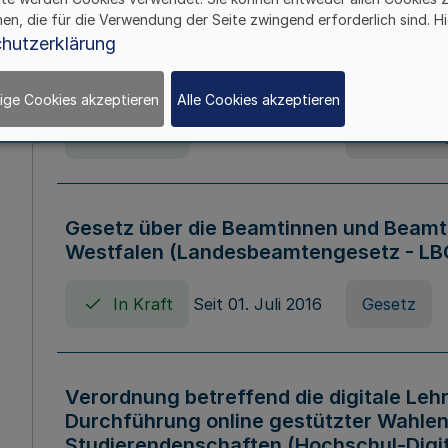
hen, die für die Verwendung der Seite zwingend erforderlich sind. Hi
Verordnung über die Wirtschaftsführu
hutzerklärung
Nordrhein-Westfalen (Hochschulwirtsc
HWFVO)
ige Cookies akzeptieren
Alle Cookies akzeptieren
In Kraft
Seit 11. Juli 2007
Verordnun
Gesetz über die Beamtinnen und Beamt
Westfalen (Landesbeamtengesetz - L
In Kraft
Seit 01. Juli 2016
Gesetz
Verordnung betreffend die digitale Leh
Durchführung online gestützter Wahlen
Studierendenschaften (Hochschul-Digi