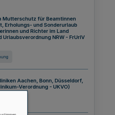
n Mutterschutz für Beamtinnen
it, Erholungs- und Sonderurlaub
rinnen und Richter im Land
nd Urlaubsverordnung NRW - FrUrlV
nung
liniken Aachen, Bonn, Düsseldorf,
klinikum-Verordnung - UKVO)
nung
zustimmen,