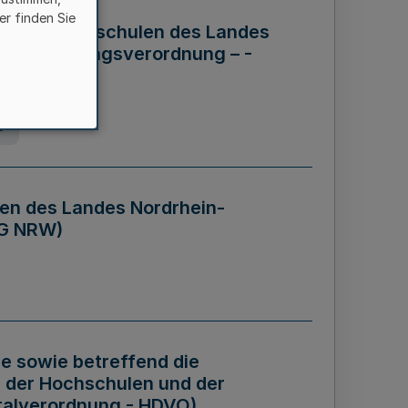
er finden Sie
ng der Hochschulen des Landes
haftsführungsverordnung – -
g
en des Landes Nordrhein-
BG NRW)
re sowie betreffend die
 der Hochschulen und der
talverordnung - HDVO)