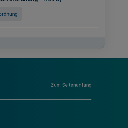
ordnung
rreneigenschaft und
schulen des Landes Nordrhein-
ng
Zum Seitenanfang
chschulabgaben
-VO)
nung