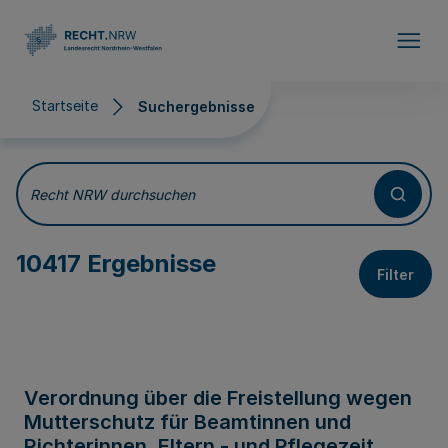
Direkt zum Inhalt
Startseite
Suchergebnisse
Suchergebnisse
Recht NRW durchsuchen
10417 Ergebnisse
Filter
Verordnung über die Freistellung wegen
Mutterschutz für Beamtinnen und
Richterinnen, Eltern - und Pflegezeit,