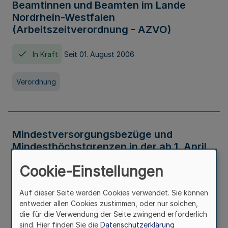
Beamtinnen und Beamten im Lande
Nordrhein-Westfalen
(Arbeitszeitverordnung - AZVO)
In Kraft
Seit 01. August 2006
Verordnung
Mindestversorgungsbezüge und
Mindesthöchstgrenzen in der ab 1. April
2026 maßgeblichen Höhe
Cookie-Einstellungen
In Kraft
Seit 31. Juli 2026
Auf dieser Seite werden Cookies verwendet. Sie können
entweder allen Cookies zustimmen, oder nur solchen,
Verwaltungsvorschrift
die für die Verwendung der Seite zwingend erforderlich
sind. Hier finden Sie die
Datenschutzerklärung