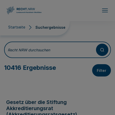
Direkt zum Inhalt
Startseite
Suchergebnisse
Suchergebnisse
Recht NRW durchsuchen
10416 Ergebnisse
Filter
Gesetz über die Stiftung
Akkreditierungsrat
(Akkreditierungsratsgesetz)