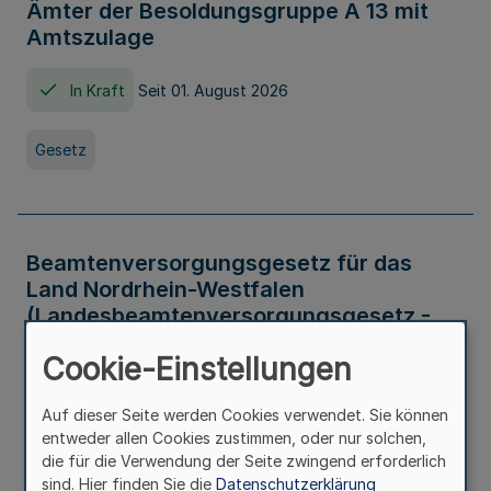
Ämter der Besoldungsgruppe A 13 mit
Amtszulage
In Kraft
Seit 01. August 2026
Gesetz
Beamtenversorgungsgesetz für das
Land Nordrhein-Westfalen
(Landesbeamtenversorgungsgesetz -
LBeamtVG NRW)
Cookie-Einstellungen
In Kraft
Seit 01. Juli 2016
Auf dieser Seite werden Cookies verwendet. Sie können
entweder allen Cookies zustimmen, oder nur solchen,
Gesetz
die für die Verwendung der Seite zwingend erforderlich
sind. Hier finden Sie die
Datenschutzerklärung