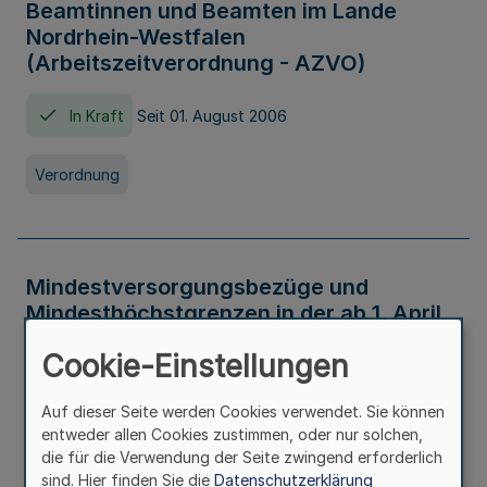
Beamtinnen und Beamten im Lande
Nordrhein-Westfalen
(Arbeitszeitverordnung - AZVO)
In Kraft
Seit 01. August 2006
Verordnung
Mindestversorgungsbezüge und
Mindesthöchstgrenzen in der ab 1. April
2026 maßgeblichen Höhe
Cookie-Einstellungen
In Kraft
Seit 31. Juli 2026
Auf dieser Seite werden Cookies verwendet. Sie können
entweder allen Cookies zustimmen, oder nur solchen,
Verwaltungsvorschrift
die für die Verwendung der Seite zwingend erforderlich
sind. Hier finden Sie die
Datenschutzerklärung