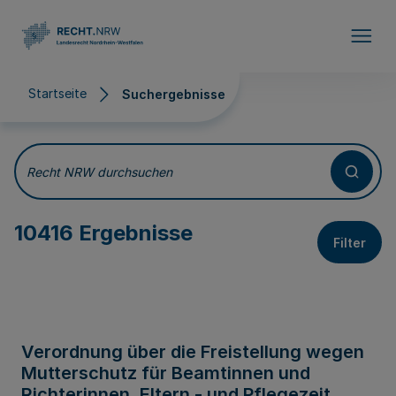
Direkt zum Inhalt
Startseite
Suchergebnisse
Suchergebnisse
Recht NRW durchsuchen
10416 Ergebnisse
Filter
Verordnung über die Freistellung wegen
Mutterschutz für Beamtinnen und
Richterinnen, Eltern - und Pflegezeit,