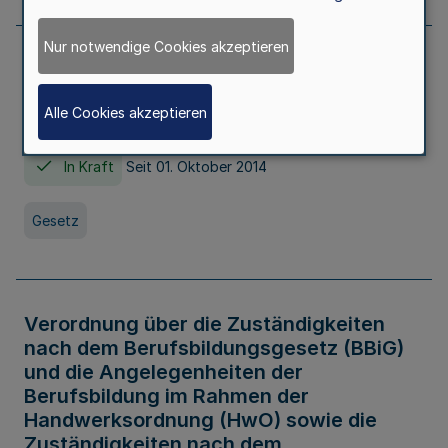
Nur notwendige Cookies akzeptieren
Gesetz über die Hochschulen des Landes
Nordrhein-Westfalen (Hochschulgesetz -
Alle Cookies akzeptieren
HG)
In Kraft
Seit 01. Oktober 2014
Gesetz
Verordnung über die Zuständigkeiten
nach dem Berufsbildungsgesetz (BBiG)
und die Angelegenheiten der
Berufsbildung im Rahmen der
Handwerksordnung (HwO) sowie die
Zuständigkeiten nach dem