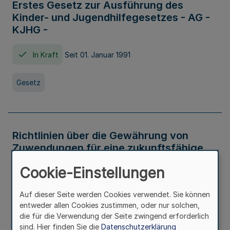
Erstes Gesetz zur Ausführung des
Kinder- und Jugendhilfegesetzes - AG -
KJHG -
In Kraft
Seit 01. Januar 1991
Gesetz
Richtlinien über die Gewährung von
Zuwendungen für eine zukunftsfähige
und nachhaltige Abwasserbeseitigung in
Cookie-Einstellungen
Nordrhein-Westfalen
Auf dieser Seite werden Cookies verwendet. Sie können
In Kraft
entweder allen Cookies zustimmen, oder nur solchen,
die für die Verwendung der Seite zwingend erforderlich
Verwaltungsvorschrift
sind. Hier finden Sie die
Datenschutzerklärung