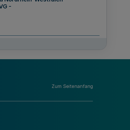
VG -
und Männern für das Land
lungsgesetz - LGG)
etz
Zum Seitenanfang
des für Wissenschaft
Nordrhein-Westfalen
nung