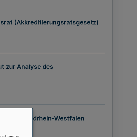
gsrat (Akkreditierungsratsgesetz)
tut zur Analyse des
 Landes Nordrhein-Westfalen
zustimmen,