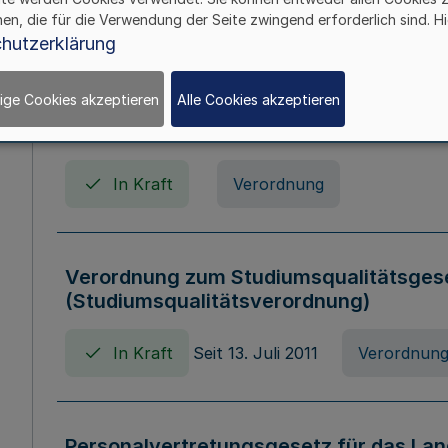
In Kraft
Seit 01. April 2008
Gesetz
hen, die für die Verwendung der Seite zwingend erforderlich sind. Hi
hutzerklärung
ige Cookies akzeptieren
Alle Cookies akzeptieren
Verordnung über Beihilfen in Geburts-, 
Todesfällen (Beihilfenverordnung NRW
In Kraft
Verordnung
Verordnung zum Studiumsqualitätsges
(Studiumsqualitätsverordnung)
In Kraft
Seit 13. Juli 2011
Verordnun
Personalvertretungsgesetz für das Lan