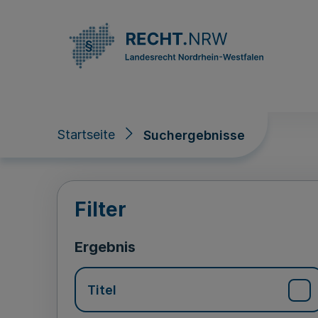
Direkt zum Inhalt
Startseite
Suchergebnisse
Suchergebnisse
Filter
Ergebnis
Titel