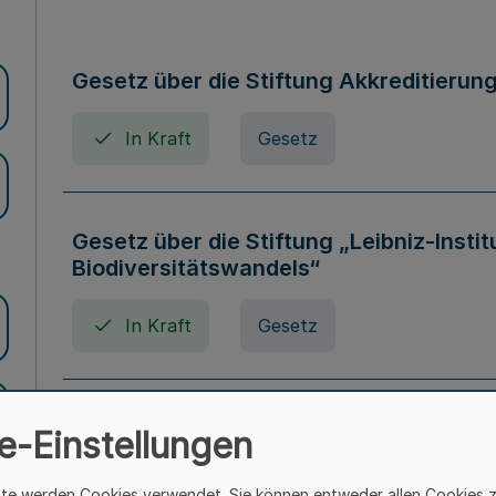
Gesetz über die Stiftung Akkreditierun
In Kraft
Gesetz
Gesetz über die Stiftung „Leibniz-Insti
Biodiversitätswandels“
In Kraft
Gesetz
Gesetz über die Kunsthochschulen des
e-Einstellungen
(Kunsthochschulgesetz - KunstHG)
ite werden Cookies verwendet. Sie können entweder allen Cookies 