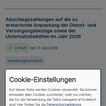
Abschlagszahlungen auf die zu
erwartende Anpassung der Dienst- und
Versorgungsbezüge sowie der
Unterhaltsbeihilfen im Jahr 2026
In Kraft
Seit 01. April 2026
Verwaltungsvorschrift
Cookie-Einstellungen
Richtlinie zur Gewährung von
Auf dieser Seite werden Cookies verwendet. Sie können
Zuwendungen für Maßnahmen zur
entweder allen Cookies zustimmen, oder nur solchen,
Stärkung der alltagsintegrierten
die für die Verwendung der Seite zwingend erforderlich
sprachlichen Bildungsarbeit in
sind. Hier finden Sie die
Datenschutzerklärung