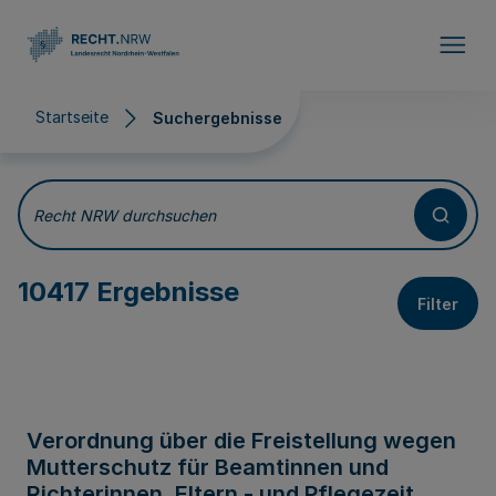
Direkt zum Inhalt
Startseite
Suchergebnisse
Suchergebnisse
Recht NRW durchsuchen
10417 Ergebnisse
Filter
Verordnung über die Freistellung wegen
Mutterschutz für Beamtinnen und
Richterinnen, Eltern - und Pflegezeit,