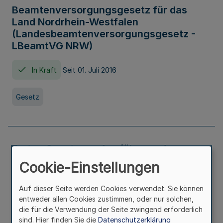
Beamtenversorgungsgesetz für das
Land Nordrhein-Westfalen
(Landesbeamtenversorgungsgesetz -
LBeamtVG NRW)
In Kraft
Seit 01. Juli 2016
Gesetz
Erstes Gesetz zur Ausführung des
Kinder- und Jugendhilfegesetzes - AG -
Cookie-Einstellungen
KJHG -
Auf dieser Seite werden Cookies verwendet. Sie können
In Kraft
Seit 01. Januar 1991
entweder allen Cookies zustimmen, oder nur solchen,
die für die Verwendung der Seite zwingend erforderlich
sind. Hier finden Sie die
Datenschutzerklärung