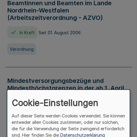
Beamtinnen und Beamten im Lande
Nordrhein-Westfalen
(Arbeitszeitverordnung - AZVO)
In Kraft
Seit 01. August 2006
Verordnung
Mindestversorgungsbezüge und
Mindesthöchstgrenzen in der ab 1. April
2026 maßgeblichen Höhe
Cookie-Einstellungen
In Kraft
Seit 31. Juli 2026
Auf dieser Seite werden Cookies verwendet. Sie können
entweder allen Cookies zustimmen, oder nur solchen,
Verwaltungsvorschrift
die für die Verwendung der Seite zwingend erforderlich
sind. Hier finden Sie die
Datenschutzerklärung