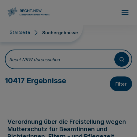
Direkt zum Inhalt
Startseite
Suchergebnisse
Suchergebnisse
Recht NRW durchsuchen
10417 Ergebnisse
Filter
Verordnung über die Freistellung wegen
Mutterschutz für Beamtinnen und
Richterinnen, Eltern - und Pflegezeit,