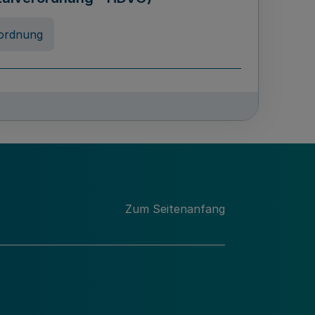
ordnung
rreneigenschaft und
schulen des Landes Nordrhein-
ng
Zum Seitenanfang
chschulabgaben
-VO)
nung