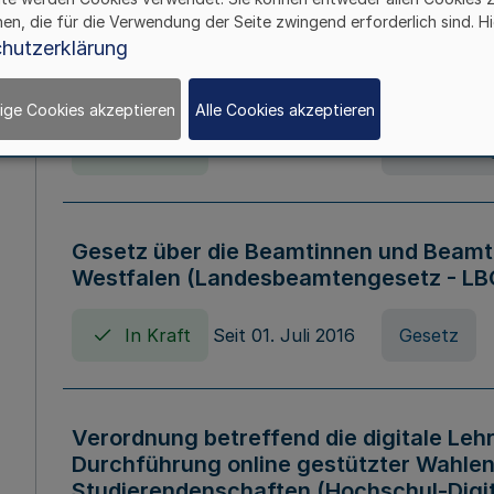
hen, die für die Verwendung der Seite zwingend erforderlich sind. Hi
Verordnung über die Wirtschaftsführu
hutzerklärung
Nordrhein-Westfalen (Hochschulwirtsc
HWFVO)
ige Cookies akzeptieren
Alle Cookies akzeptieren
In Kraft
Seit 11. Juli 2007
Verordnun
Gesetz über die Beamtinnen und Beamt
Westfalen (Landesbeamtengesetz - L
In Kraft
Seit 01. Juli 2016
Gesetz
Verordnung betreffend die digitale Leh
Durchführung online gestützter Wahlen
Studierendenschaften (Hochschul-Digi