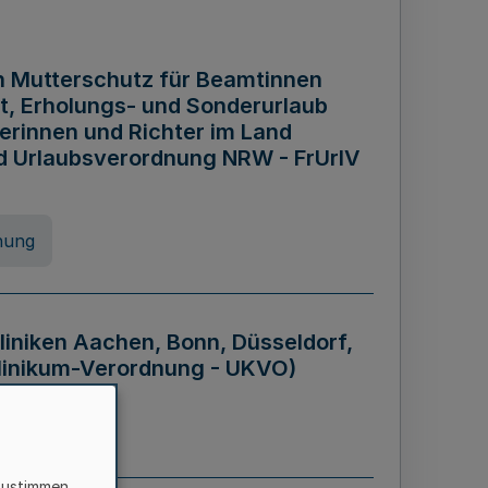
n Mutterschutz für Beamtinnen
it, Erholungs- und Sonderurlaub
rinnen und Richter im Land
nd Urlaubsverordnung NRW - FrUrlV
nung
liniken Aachen, Bonn, Düsseldorf,
klinikum-Verordnung - UKVO)
nung
zustimmen,