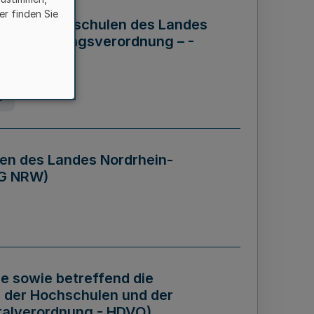
er finden Sie
ng der Hochschulen des Landes
haftsführungsverordnung – -
g
en des Landes Nordrhein-
BG NRW)
re sowie betreffend die
 der Hochschulen und der
talverordnung - HDVO)