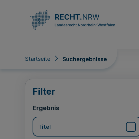
Direkt zum Inhalt
Startseite
Suchergebnisse
Suchergebnisse
Filter
Ergebnis
Titel