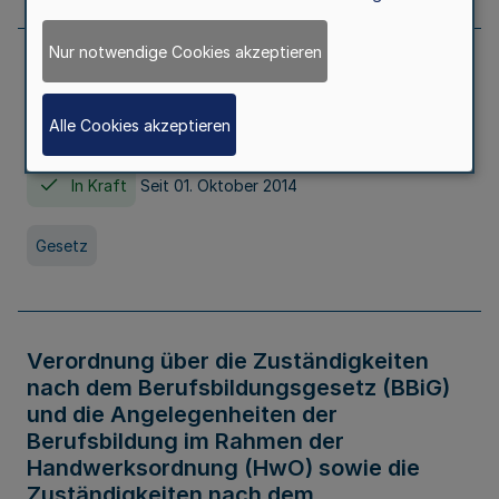
Nur notwendige Cookies akzeptieren
Gesetz über die Hochschulen des Landes
Nordrhein-Westfalen (Hochschulgesetz -
Alle Cookies akzeptieren
HG)
In Kraft
Seit 01. Oktober 2014
Gesetz
Verordnung über die Zuständigkeiten
nach dem Berufsbildungsgesetz (BBiG)
und die Angelegenheiten der
Berufsbildung im Rahmen der
Handwerksordnung (HwO) sowie die
Zuständigkeiten nach dem