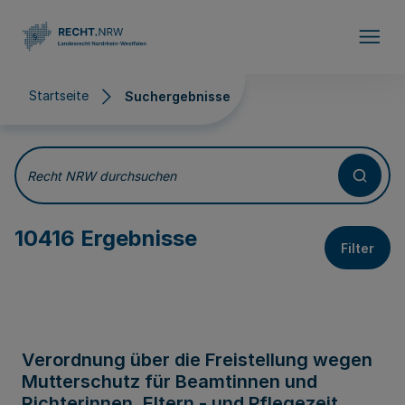
Direkt zum Inhalt
Startseite
Suchergebnisse
Suchergebnisse
Recht NRW durchsuchen
10416 Ergebnisse
Filter
Verordnung über die Freistellung wegen
Mutterschutz für Beamtinnen und
Richterinnen, Eltern - und Pflegezeit,