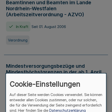
Beamtinnen und Beamten im Lande
Nordrhein-Westfalen
(Arbeitszeitverordnung - AZVO)
In Kraft
Seit 01. August 2006
Verordnung
Mindestversorgungsbezüge und
Mindesthöchstgrenzen in der ab 1. April
2026 maßgeblichen Höhe
Cookie-Einstellungen
In Kraft
Seit 31. Juli 2026
Auf dieser Seite werden Cookies verwendet. Sie können
entweder allen Cookies zustimmen, oder nur solchen,
Verwaltungsvorschrift
die für die Verwendung der Seite zwingend erforderlich
sind. Hier finden Sie die
Datenschutzerklärung