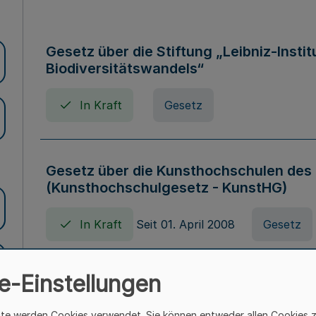
Gesetz über die Stiftung „Leibniz-Insti
Biodiversitätswandels“
In Kraft
Gesetz
Gesetz über die Kunsthochschulen des
(Kunsthochschulgesetz - KunstHG)
In Kraft
Seit 01. April 2008
Gesetz
e-Einstellungen
Verordnung über Beihilfen in Geburts-, 
Todesfällen (Beihilfenverordnung NRW
ite werden Cookies verwendet. Sie können entweder allen Cookies 