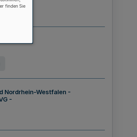
er finden Sie
etz
g
d Nordrhein-Westfalen -
VG -