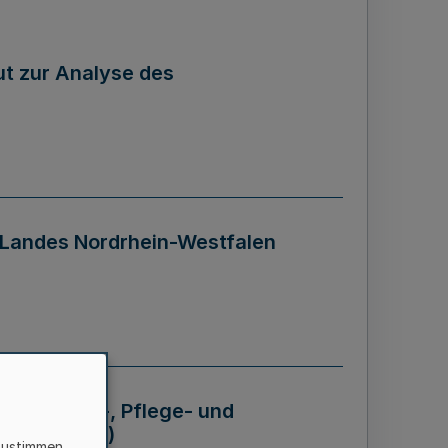
tut zur Analyse des
 Landes Nordrhein-Westfalen
Krankheits-, Pflege- und
 - BVO NRW)
zustimmen,