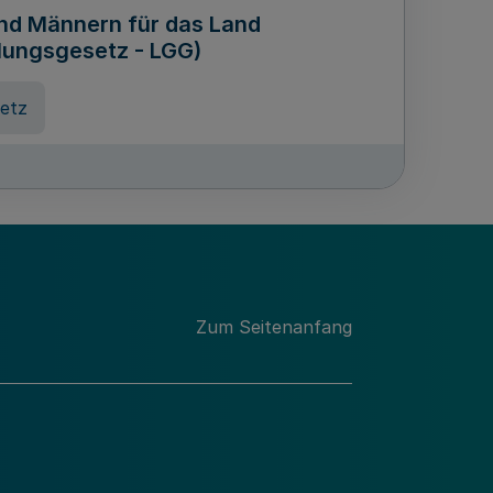
und Männern für das Land
lungsgesetz - LGG)
etz
des für Wissenschaft
Nordrhein-Westfalen
nung
Zum Seitenanfang
hschule Rheinland-Westfalen-
etz