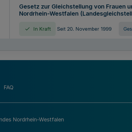
Gesetz zur Gleichstellung von Frauen 
Nordrhein-Westfalen (Landesgleichstel
In Kraft
Seit 20. November 1999
Ges
Gebührenordnung für Amtshandlungen 
zuständigen Ministeriums des Landes 
In Kraft
Seit 09. Januar 2016
Verord
FAQ
Gesetz über die Evangelische Fachhoc
Lippe
andes Nordrhein-Westfalen
In Kraft
Seit 29. Dezember 1987
Ges