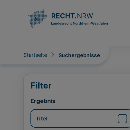
Direkt zum Inhalt
Startseite
Suchergebnisse
Suchergebnisse
Filter
Ergebnis
Titel