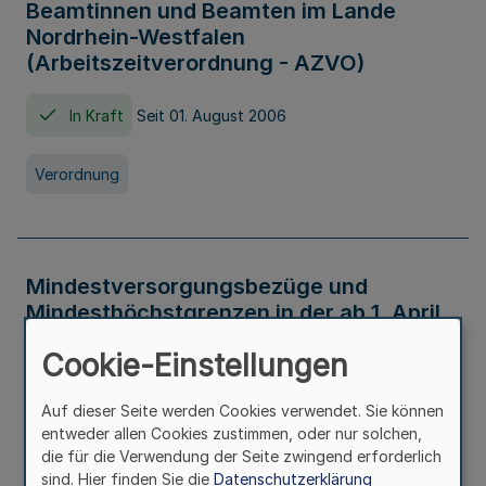
Beamtinnen und Beamten im Lande
Nordrhein-Westfalen
(Arbeitszeitverordnung - AZVO)
In Kraft
Seit 01. August 2006
Verordnung
Mindestversorgungsbezüge und
Mindesthöchstgrenzen in der ab 1. April
2026 maßgeblichen Höhe
Cookie-Einstellungen
In Kraft
Seit 31. Juli 2026
Auf dieser Seite werden Cookies verwendet. Sie können
entweder allen Cookies zustimmen, oder nur solchen,
Verwaltungsvorschrift
die für die Verwendung der Seite zwingend erforderlich
sind. Hier finden Sie die
Datenschutzerklärung