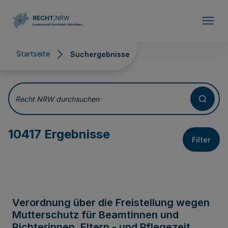
Direkt zum Inhalt
Startseite
Suchergebnisse
Suchergebnisse
Recht NRW durchsuchen
10417 Ergebnisse
Filter
Verordnung über die Freistellung wegen
Mutterschutz für Beamtinnen und
Richterinnen, Eltern - und Pflegezeit,