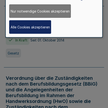
Nur notwendige Cookies akzeptieren
Gesetz über die Hochschulen des Landes
Nordrhein-Westfalen (Hochschulgesetz -
Alle Cookies akzeptieren
HG)
In Kraft
Seit 01. Oktober 2014
Gesetz
Verordnung über die Zuständigkeiten
nach dem Berufsbildungsgesetz (BBiG)
und die Angelegenheiten der
Berufsbildung im Rahmen der
Handwerksordnung (HwO) sowie die
Zuständigkeiten nach dem