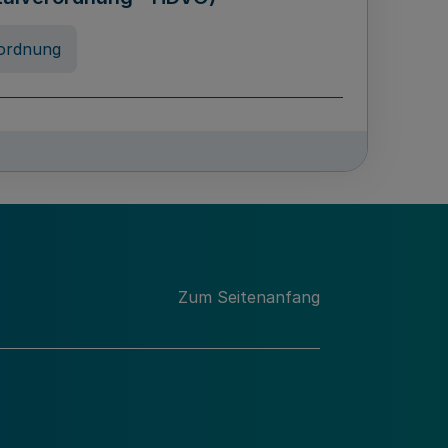
ordnung
rreneigenschaft und
schulen des Landes Nordrhein-
ng
Zum Seitenanfang
chschulabgaben
-VO)
nung