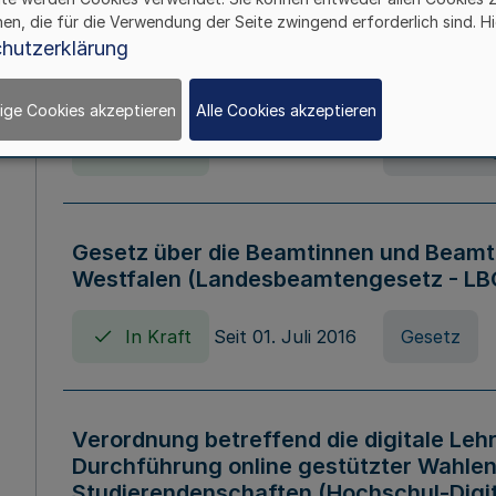
hen, die für die Verwendung der Seite zwingend erforderlich sind. Hi
Verordnung über die Wirtschaftsführu
hutzerklärung
Nordrhein-Westfalen (Hochschulwirtsc
HWFVO)
ige Cookies akzeptieren
Alle Cookies akzeptieren
In Kraft
Seit 11. Juli 2007
Verordnun
Gesetz über die Beamtinnen und Beamt
Westfalen (Landesbeamtengesetz - L
In Kraft
Seit 01. Juli 2016
Gesetz
Verordnung betreffend die digitale Leh
Durchführung online gestützter Wahlen
Studierendenschaften (Hochschul-Digi