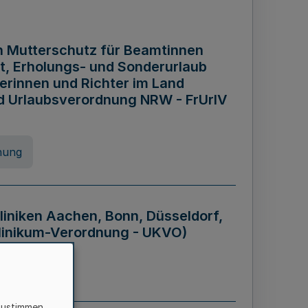
n Mutterschutz für Beamtinnen
it, Erholungs- und Sonderurlaub
rinnen und Richter im Land
nd Urlaubsverordnung NRW - FrUrlV
nung
liniken Aachen, Bonn, Düsseldorf,
klinikum-Verordnung - UKVO)
nung
zustimmen,