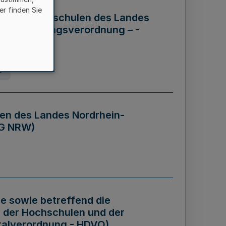
er finden Sie
ng der Hochschulen des Landes
haftsführungsverordnung – -
g
en des Landes Nordrhein-
BG NRW)
re sowie betreffend die
 der Hochschulen und der
talverordnung - HDVO)