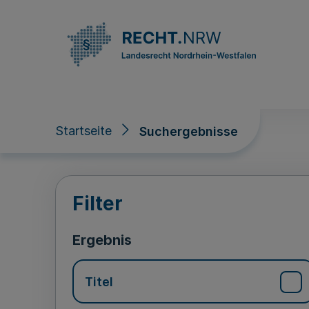
Direkt zum Inhalt
Startseite
Suchergebnisse
Suchergebnisse
Filter
Ergebnis
Titel