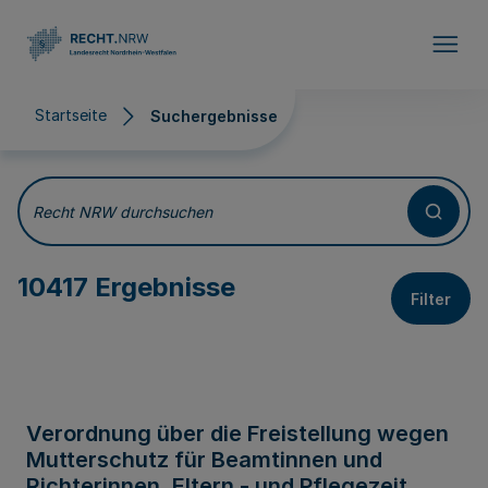
Direkt zum Inhalt
Startseite
Suchergebnisse
Suchergebnisse
Recht NRW durchsuchen
10417 Ergebnisse
Filter
Verordnung über die Freistellung wegen
Mutterschutz für Beamtinnen und
Richterinnen, Eltern - und Pflegezeit,