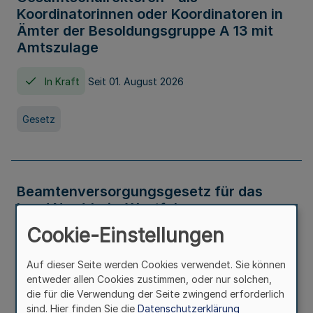
Koordinatorinnen oder Koordinatoren in
Ämter der Besoldungsgruppe A 13 mit
Amtszulage
In Kraft
Seit 01. August 2026
Gesetz
Beamtenversorgungsgesetz für das
Land Nordrhein-Westfalen
(Landesbeamtenversorgungsgesetz -
Cookie-Einstellungen
LBeamtVG NRW)
Auf dieser Seite werden Cookies verwendet. Sie können
In Kraft
Seit 01. Juli 2016
entweder allen Cookies zustimmen, oder nur solchen,
die für die Verwendung der Seite zwingend erforderlich
sind. Hier finden Sie die
Datenschutzerklärung