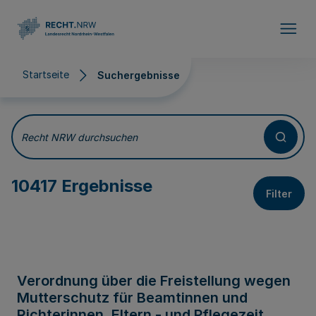
Direkt zum Inhalt
Startseite
Suchergebnisse
Suchergebnisse
Recht NRW durchsuchen
10417 Ergebnisse
Filter
Verordnung über die Freistellung wegen
Mutterschutz für Beamtinnen und
Richterinnen, Eltern - und Pflegezeit,