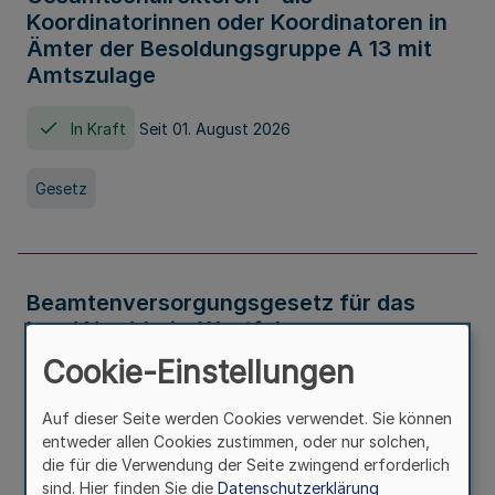
Koordinatorinnen oder Koordinatoren in
Ämter der Besoldungsgruppe A 13 mit
Amtszulage
In Kraft
Seit 01. August 2026
Gesetz
Beamtenversorgungsgesetz für das
Land Nordrhein-Westfalen
(Landesbeamtenversorgungsgesetz -
Cookie-Einstellungen
LBeamtVG NRW)
Auf dieser Seite werden Cookies verwendet. Sie können
In Kraft
Seit 01. Juli 2016
entweder allen Cookies zustimmen, oder nur solchen,
die für die Verwendung der Seite zwingend erforderlich
sind. Hier finden Sie die
Datenschutzerklärung