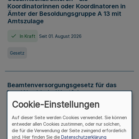
Koordinatorinnen oder Koordinatoren in
Ämter der Besoldungsgruppe A 13 mit
Amtszulage
In Kraft
Seit 01. August 2026
Gesetz
Beamtenversorgungsgesetz für das
Land Nordrhein-Westfalen
(Landesbeamtenversorgungsgesetz -
Cookie-Einstellungen
LBeamtVG NRW)
Auf dieser Seite werden Cookies verwendet. Sie können
In Kraft
Seit 01. Juli 2016
entweder allen Cookies zustimmen, oder nur solchen,
die für die Verwendung der Seite zwingend erforderlich
sind. Hier finden Sie die
Datenschutzerklärung