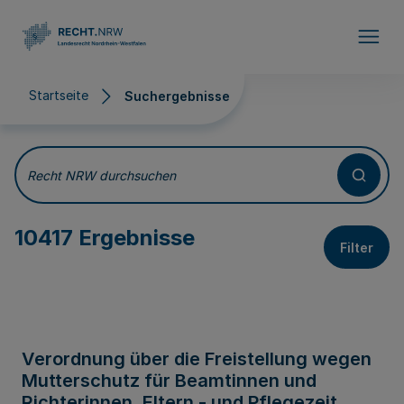
Direkt zum Inhalt
Startseite
Suchergebnisse
Suchergebnisse
Recht NRW durchsuchen
10417 Ergebnisse
Filter
Verordnung über die Freistellung wegen
Mutterschutz für Beamtinnen und
Richterinnen, Eltern - und Pflegezeit,