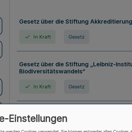
Gesetz über die Stiftung Akkreditierun
In Kraft
Gesetz
Gesetz über die Stiftung „Leibniz-Insti
Biodiversitätswandels“
In Kraft
Gesetz
Gesetz über die Kunsthochschulen des
e-Einstellungen
(Kunsthochschulgesetz - KunstHG)
ite werden Cookies verwendet. Sie können entweder allen Cookies 