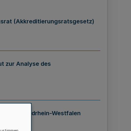
gsrat (Akkreditierungsratsgesetz)
tut zur Analyse des
 Landes Nordrhein-Westfalen
zustimmen,