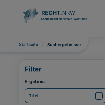
Direkt zum Inhalt
Startseite
Suchergebnisse
Suchergebnisse
Filter
Ergebnis
Titel