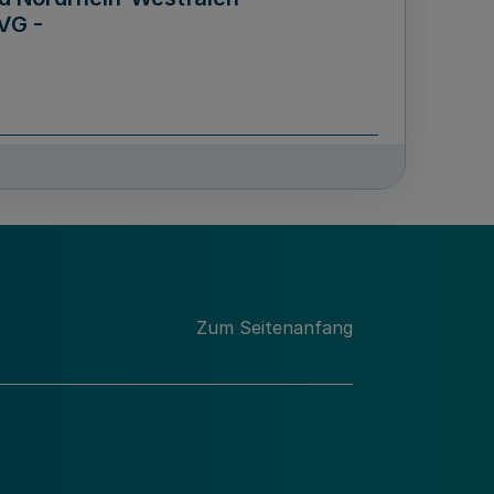
VG -
und Männern für das Land
lungsgesetz - LGG)
etz
Zum Seitenanfang
des für Wissenschaft
Nordrhein-Westfalen
nung