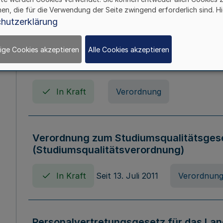
In Kraft
Seit 01. April 2008
Gesetz
hen, die für die Verwendung der Seite zwingend erforderlich sind. Hi
hutzerklärung
ige Cookies akzeptieren
Alle Cookies akzeptieren
Verordnung über Beihilfen in Geburts-, 
Todesfällen (Beihilfenverordnung NRW
In Kraft
Verordnung
Verordnung zum Studiumsqualitätsges
(Studiumsqualitätsverordnung)
In Kraft
Seit 13. Juli 2011
Verordnun
Personalvertretungsgesetz für das Lan