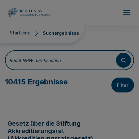
Direkt zum Inhalt
Startseite
Suchergebnisse
Suchergebnisse
Recht NRW durchsuchen
10415 Ergebnisse
Filter
Gesetz über die Stiftung
Akkreditierungsrat
(Akkreditierungsratsgesetz)