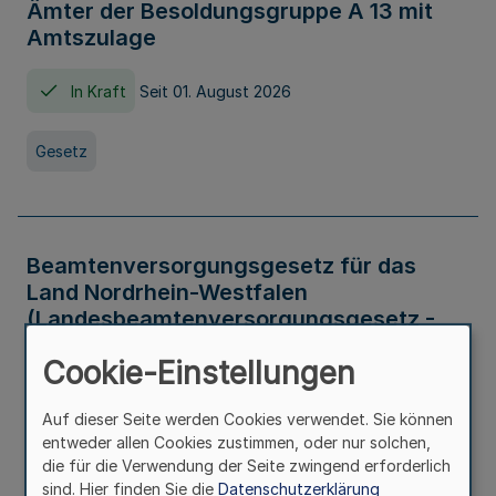
Ämter der Besoldungsgruppe A 13 mit
Amtszulage
In Kraft
Seit 01. August 2026
Gesetz
Beamtenversorgungsgesetz für das
Land Nordrhein-Westfalen
(Landesbeamtenversorgungsgesetz -
LBeamtVG NRW)
Cookie-Einstellungen
In Kraft
Seit 01. Juli 2016
Auf dieser Seite werden Cookies verwendet. Sie können
entweder allen Cookies zustimmen, oder nur solchen,
Gesetz
die für die Verwendung der Seite zwingend erforderlich
sind. Hier finden Sie die
Datenschutzerklärung