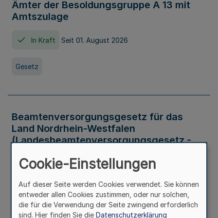
Ämter der Besoldungsgruppe A 13 mit
Amtszulage
In Kraft
Seit 01. August 2026
Gesetz
Beamtenversorgungsgesetz für das
Land Nordrhein-Westfalen
(Landesbeamtenversorgungsgesetz -
LBeamtVG NRW)
Cookie-Einstellungen
In Kraft
Seit 01. Juli 2016
Auf dieser Seite werden Cookies verwendet. Sie können
entweder allen Cookies zustimmen, oder nur solchen,
Gesetz
die für die Verwendung der Seite zwingend erforderlich
sind. Hier finden Sie die
Datenschutzerklärung