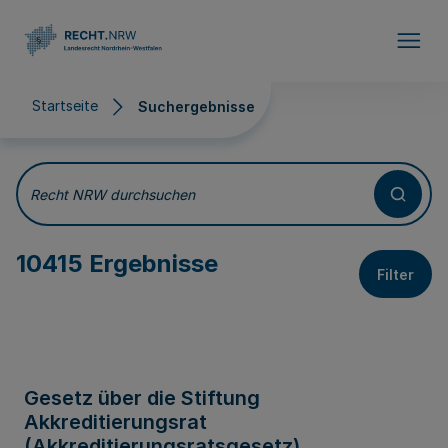
Direkt zum Inhalt
Startseite
Suchergebnisse
Suchergebnisse
Recht NRW durchsuchen
10415 Ergebnisse
Filter
Gesetz über die Stiftung
Akkreditierungsrat
(Akkreditierungsratsgesetz)