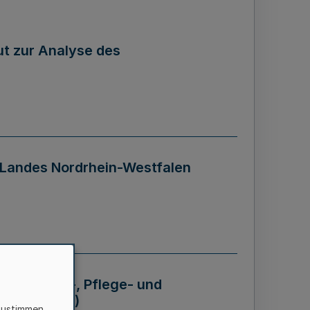
tut zur Analyse des
 Landes Nordrhein-Westfalen
Krankheits-, Pflege- und
 - BVO NRW)
zustimmen,