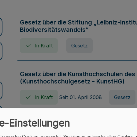
Gesetz über die Stiftung „Leibniz-Insti
Biodiversitätswandels“
In Kraft
Gesetz
Gesetz über die Kunsthochschulen des
(Kunsthochschulgesetz - KunstHG)
In Kraft
Seit 01. April 2008
Gesetz
e-Einstellungen
Verordnung über Beihilfen in Geburts-, 
Todesfällen (Beihilfenverordnung NRW
ite werden Cookies verwendet. Sie können entweder allen Cookies 