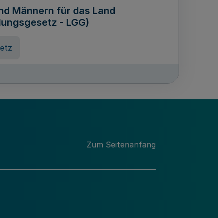
und Männern für das Land
lungsgesetz - LGG)
etz
des für Wissenschaft
Nordrhein-Westfalen
nung
Zum Seitenanfang
hschule Rheinland-Westfalen-
etz