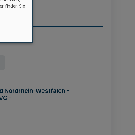
er finden Sie
etz
g
d Nordrhein-Westfalen -
VG -