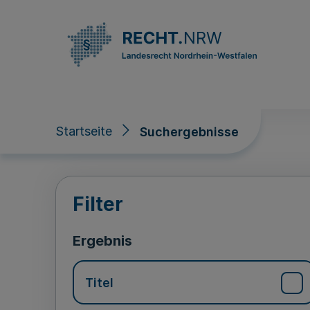
Direkt zum Inhalt
Startseite
Suchergebnisse
Suchergebnisse
Filter
Ergebnis
Titel