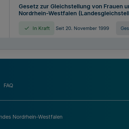
Gesetz zur Gleichstellung von Frauen 
Nordrhein-Westfalen (Landesgleichstel
In Kraft
Seit 20. November 1999
Ges
Gebührenordnung für Amtshandlungen 
zuständigen Ministeriums des Landes 
In Kraft
Seit 09. Januar 2016
Verord
FAQ
Gesetz über die Evangelische Fachhoc
Lippe
andes Nordrhein-Westfalen
In Kraft
Seit 29. Dezember 1987
Ges