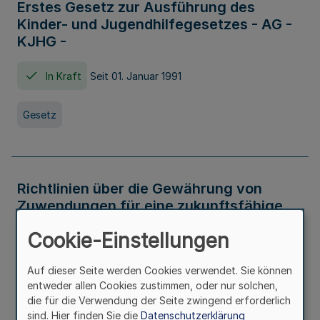
Erstes Gesetz zur Ausführung des
Kinder- und Jugendhilfegesetzes - AG -
KJHG -
In Kraft
Seit 01. Januar 1991
Gesetz
Richtlinien über die Gewährung von
Zuwendungen für eine zukunftsfähige
und nachhaltige Abwasserbeseitigung in
Cookie-Einstellungen
Nordrhein-Westfalen
Auf dieser Seite werden Cookies verwendet. Sie können
In Kraft
entweder allen Cookies zustimmen, oder nur solchen,
die für die Verwendung der Seite zwingend erforderlich
Verwaltungsvorschrift
sind. Hier finden Sie die
Datenschutzerklärung