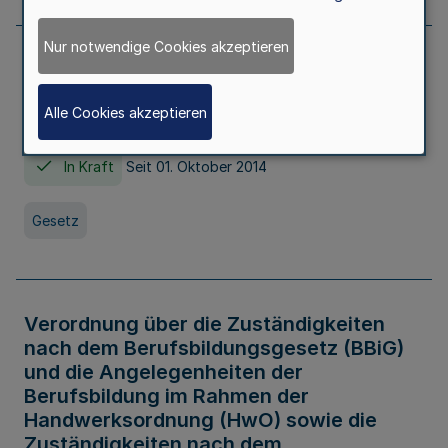
Nur notwendige Cookies akzeptieren
Gesetz über die Hochschulen des Landes
Nordrhein-Westfalen (Hochschulgesetz -
Alle Cookies akzeptieren
HG)
In Kraft
Seit 01. Oktober 2014
Gesetz
Verordnung über die Zuständigkeiten
nach dem Berufsbildungsgesetz (BBiG)
und die Angelegenheiten der
Berufsbildung im Rahmen der
Handwerksordnung (HwO) sowie die
Zuständigkeiten nach dem