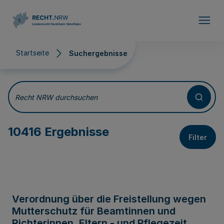
Direkt zum Inhalt
Startseite
Suchergebnisse
Suchergebnisse
Recht NRW durchsuchen
10416 Ergebnisse
Filter
Verordnung über die Freistellung wegen
Mutterschutz für Beamtinnen und
Richterinnen, Eltern - und Pflegezeit,