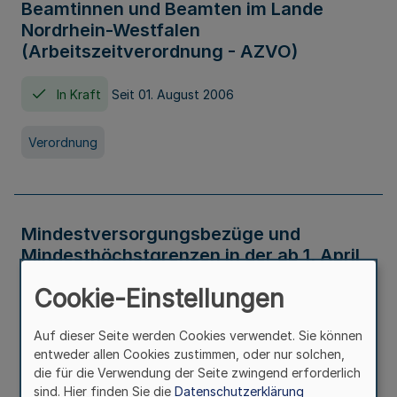
Beamtinnen und Beamten im Lande
Nordrhein-Westfalen
(Arbeitszeitverordnung - AZVO)
In Kraft
Seit 01. August 2006
Verordnung
Mindestversorgungsbezüge und
Mindesthöchstgrenzen in der ab 1. April
2026 maßgeblichen Höhe
Cookie-Einstellungen
In Kraft
Seit 31. Juli 2026
Auf dieser Seite werden Cookies verwendet. Sie können
entweder allen Cookies zustimmen, oder nur solchen,
Verwaltungsvorschrift
die für die Verwendung der Seite zwingend erforderlich
sind. Hier finden Sie die
Datenschutzerklärung