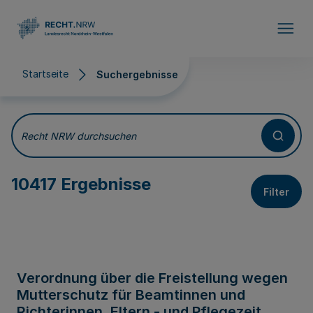
Direkt zum Inhalt
Startseite
Suchergebnisse
Suchergebnisse
Recht NRW durchsuchen
10417 Ergebnisse
Filter
Verordnung über die Freistellung wegen
Mutterschutz für Beamtinnen und
Richterinnen, Eltern - und Pflegezeit,