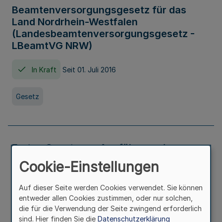
Beamtenversorgungsgesetz für das
Land Nordrhein-Westfalen
(Landesbeamtenversorgungsgesetz -
LBeamtVG NRW)
In Kraft
Seit 01. Juli 2016
Gesetz
Erstes Gesetz zur Ausführung des
Kinder- und Jugendhilfegesetzes - AG -
Cookie-Einstellungen
KJHG -
Auf dieser Seite werden Cookies verwendet. Sie können
In Kraft
Seit 01. Januar 1991
entweder allen Cookies zustimmen, oder nur solchen,
die für die Verwendung der Seite zwingend erforderlich
sind. Hier finden Sie die
Datenschutzerklärung