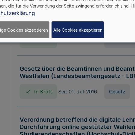
hen, die für die Verwendung der Seite zwingend erforderlich sind. Hi
Verordnung über die Wirtschaftsführu
hutzerklärung
Nordrhein-Westfalen (Hochschulwirtsc
HWFVO)
ige Cookies akzeptieren
Alle Cookies akzeptieren
In Kraft
Seit 11. Juli 2007
Verordnun
Gesetz über die Beamtinnen und Beamt
Westfalen (Landesbeamtengesetz - L
In Kraft
Seit 01. Juli 2016
Gesetz
Verordnung betreffend die digitale Leh
Durchführung online gestützter Wahlen
Studierendenschaften (Hochschul-Digi