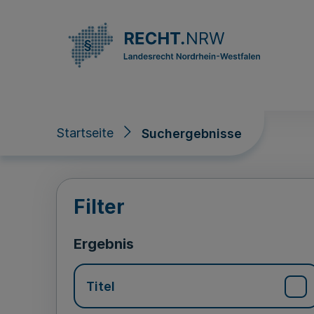
Direkt zum Inhalt
Startseite
Suchergebnisse
Suchergebnisse
Filter
Ergebnis
Titel