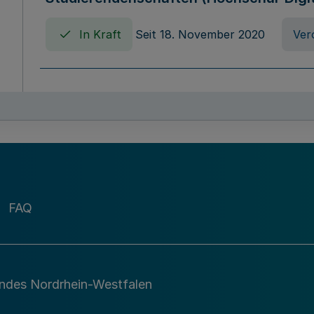
In Kraft
Seit 18. November 2020
Ver
Verordnung über die Erhebung von Ho
(Hochschulabgabenverordnung - HAbg
In Kraft
Seit 26. August 2015
Verord
FAQ
Gesetz über die Kunsthochschulen des
(Kunsthochschulgesetz - KunstHG)
In Kraft
Seit 01. April 2008
Gesetz
andes Nordrhein-Westfalen