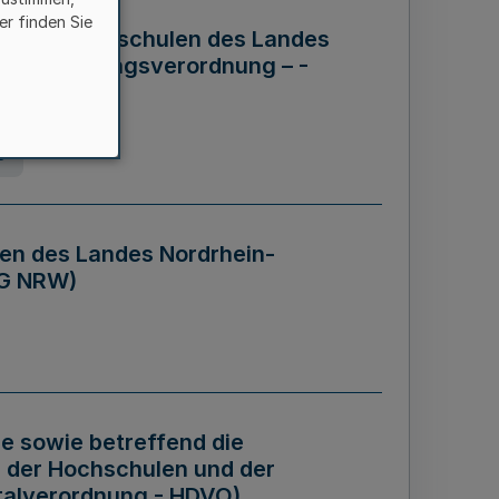
er finden Sie
ng der Hochschulen des Landes
haftsführungsverordnung – -
g
en des Landes Nordrhein-
BG NRW)
re sowie betreffend die
 der Hochschulen und der
talverordnung - HDVO)