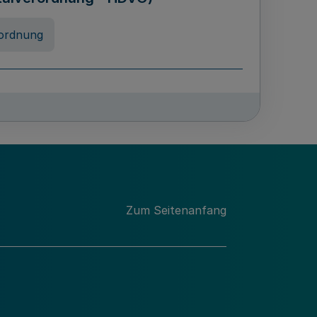
ordnung
chschulabgaben
-VO)
nung
Zum Seitenanfang
 Landes Nordrhein-Westfalen