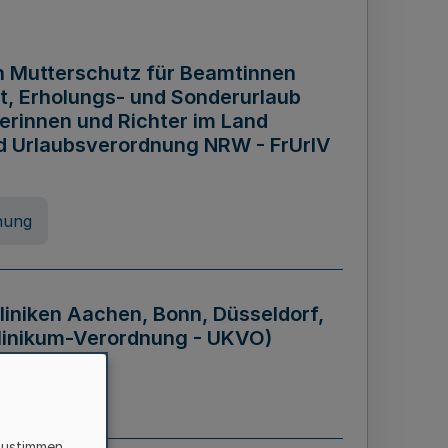
n Mutterschutz für Beamtinnen
it, Erholungs- und Sonderurlaub
rinnen und Richter im Land
nd Urlaubsverordnung NRW - FrUrlV
nung
liniken Aachen, Bonn, Düsseldorf,
klinikum-Verordnung - UKVO)
nung
zustimmen,