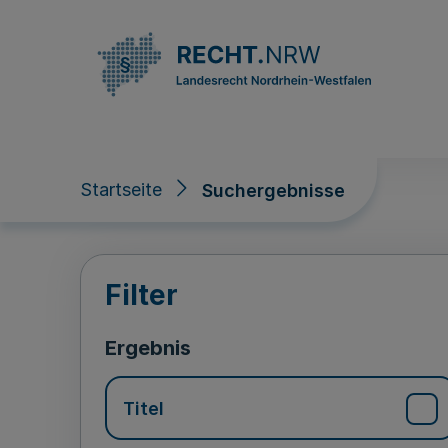
Direkt zum Inhalt
Startseite
Suchergebnisse
Suchergebnisse
Filter
Ergebnis
Titel