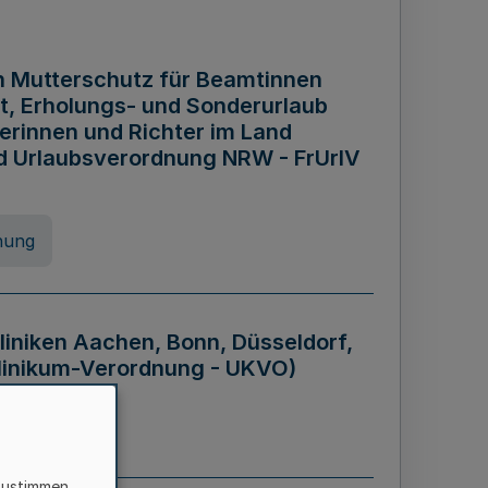
n Mutterschutz für Beamtinnen
it, Erholungs- und Sonderurlaub
rinnen und Richter im Land
nd Urlaubsverordnung NRW - FrUrlV
nung
liniken Aachen, Bonn, Düsseldorf,
klinikum-Verordnung - UKVO)
nung
zustimmen,