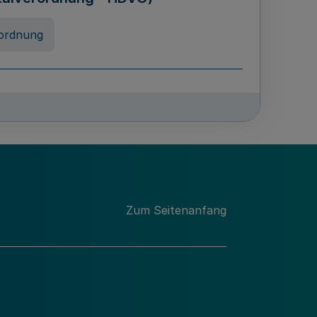
ordnung
rreneigenschaft und
schulen des Landes Nordrhein-
ng
Zum Seitenanfang
chschulabgaben
-VO)
nung