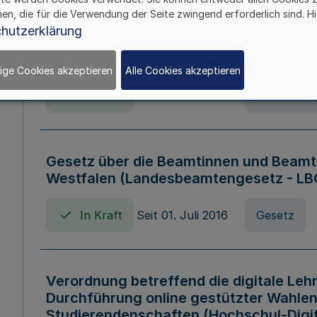
hen, die für die Verwendung der Seite zwingend erforderlich sind. Hi
Verordnung über die Wirtschaftsführu
hutzerklärung
Nordrhein-Westfalen (Hochschulwirtsc
HWFVO)
ige Cookies akzeptieren
Alle Cookies akzeptieren
In Kraft
Seit 11. Juli 2007
Verordnun
Gesetz über die Beamtinnen und Beamt
Westfalen (Landesbeamtengesetz - L
In Kraft
Seit 01. Juli 2016
Gesetz
Verordnung betreffend die digitale Leh
Durchführung online gestützter Wahlen
Studierendenschaften (Hochschul-Digi