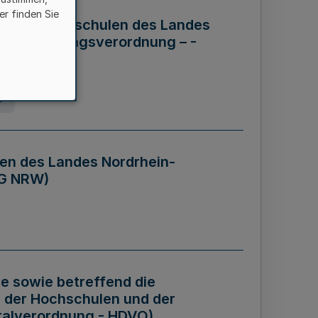
er finden Sie
ng der Hochschulen des Landes
haftsführungsverordnung – -
g
en des Landes Nordrhein-
BG NRW)
re sowie betreffend die
 der Hochschulen und der
talverordnung - HDVO)