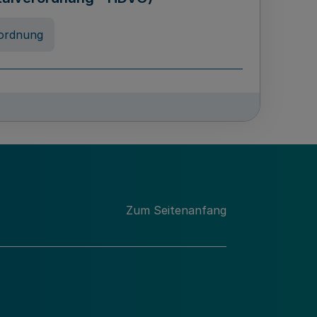
ordnung
rreneigenschaft und
schulen des Landes Nordrhein-
ng
Zum Seitenanfang
chschulabgaben
-VO)
nung