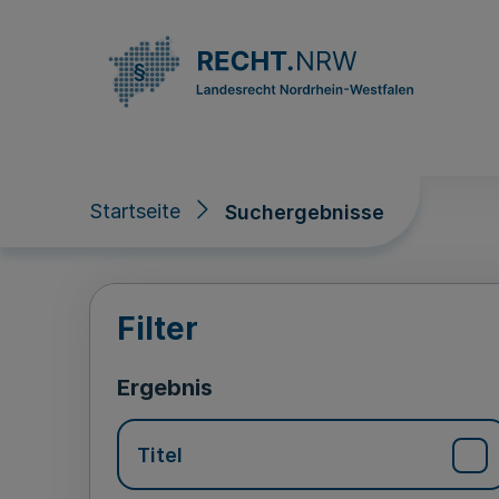
Direkt zum Inhalt
Startseite
Suchergebnisse
Suchergebnisse
Filter
Ergebnis
Titel