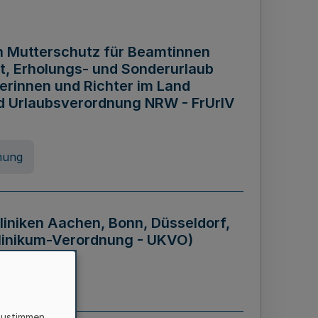
n Mutterschutz für Beamtinnen
it, Erholungs- und Sonderurlaub
rinnen und Richter im Land
nd Urlaubsverordnung NRW - FrUrlV
nung
liniken Aachen, Bonn, Düsseldorf,
klinikum-Verordnung - UKVO)
nung
zustimmen,