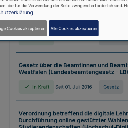
hen, die für die Verwendung der Seite zwingend erforderlich sind. Hi
Verordnung über die Wirtschaftsführu
hutzerklärung
Nordrhein-Westfalen (Hochschulwirtsc
HWFVO)
ige Cookies akzeptieren
Alle Cookies akzeptieren
In Kraft
Seit 11. Juli 2007
Verordnun
Gesetz über die Beamtinnen und Beamt
Westfalen (Landesbeamtengesetz - L
In Kraft
Seit 01. Juli 2016
Gesetz
Verordnung betreffend die digitale Leh
Durchführung online gestützter Wahlen
Studierendenschaften (Hochschul-Digi