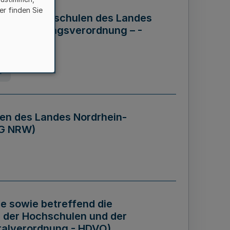
er finden Sie
ng der Hochschulen des Landes
haftsführungsverordnung – -
g
en des Landes Nordrhein-
BG NRW)
re sowie betreffend die
 der Hochschulen und der
talverordnung - HDVO)