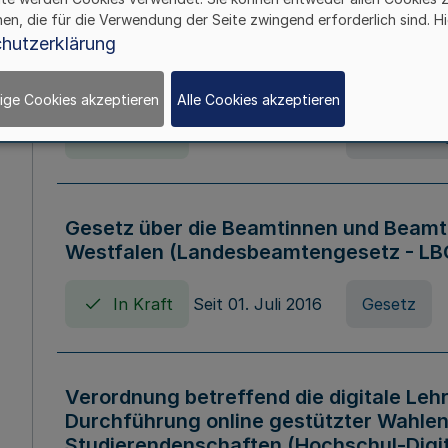
hen, die für die Verwendung der Seite zwingend erforderlich sind. Hi
Verordnung über die Wirtschaftsführu
hutzerklärung
Nordrhein-Westfalen (Hochschulwirtsc
HWFVO)
ige Cookies akzeptieren
Alle Cookies akzeptieren
In Kraft
Seit 11. Juli 2007
Verordnun
Gesetz über die Beamtinnen und Beamt
Westfalen (Landesbeamtengesetz - L
In Kraft
Seit 01. Juli 2016
Gesetz
Verordnung betreffend die digitale Leh
Durchführung online gestützter Wahlen
Studierendenschaften (Hochschul-Digi