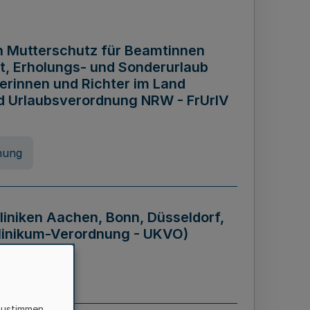
n Mutterschutz für Beamtinnen
it, Erholungs- und Sonderurlaub
rinnen und Richter im Land
nd Urlaubsverordnung NRW - FrUrlV
nung
liniken Aachen, Bonn, Düsseldorf,
klinikum-Verordnung - UKVO)
nung
zustimmen,