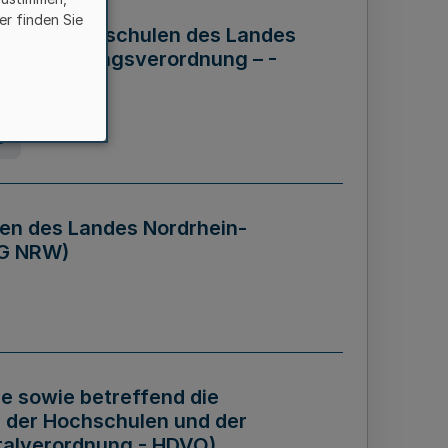
er finden Sie
ng der Hochschulen des Landes
haftsführungsverordnung – -
g
en des Landes Nordrhein-
BG NRW)
re sowie betreffend die
 der Hochschulen und der
talverordnung - HDVO)