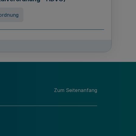
ordnung
rreneigenschaft und
schulen des Landes Nordrhein-
ng
Zum Seitenanfang
chschulabgaben
-VO)
nung