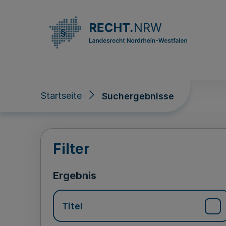
Direkt zum Inhalt
Startseite
Suchergebnisse
Suchergebnisse
Filter
Ergebnis
Titel