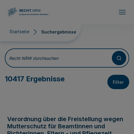
Direkt zum Inhalt
Startseite
Suchergebnisse
Suchergebnisse
Recht NRW durchsuchen
10417 Ergebnisse
Filter
Verordnung über die Freistellung wegen
Mutterschutz für Beamtinnen und
Richterinnen, Eltern - und Pflegezeit,