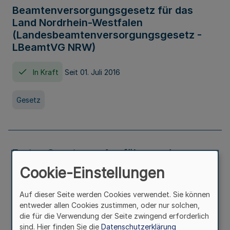
Beamtenversorgungsgesetz für das
Land Nordrhein-Westfalen
(Landesbeamtenversorgungsgesetz -
LBeamtVG NRW)
In Kraft
Seit 01. Juli 2016
Gesetz
Erstes Gesetz zur Ausführung des
Kinder- und Jugendhilfegesetzes - AG -
Cookie-Einstellungen
KJHG -
Auf dieser Seite werden Cookies verwendet. Sie können
In Kraft
Seit 01. Januar 1991
entweder allen Cookies zustimmen, oder nur solchen,
die für die Verwendung der Seite zwingend erforderlich
sind. Hier finden Sie die
Datenschutzerklärung