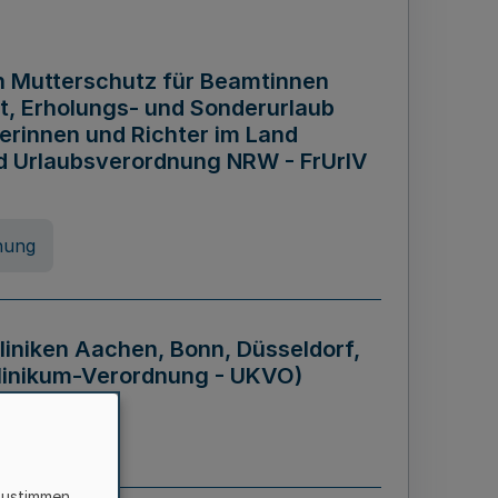
n Mutterschutz für Beamtinnen
it, Erholungs- und Sonderurlaub
rinnen und Richter im Land
nd Urlaubsverordnung NRW - FrUrlV
nung
liniken Aachen, Bonn, Düsseldorf,
klinikum-Verordnung - UKVO)
nung
zustimmen,