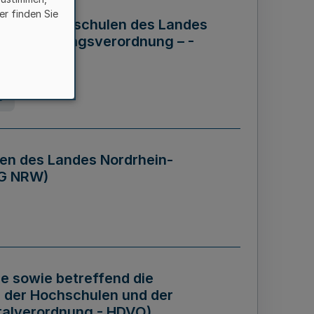
er finden Sie
ng der Hochschulen des Landes
haftsführungsverordnung – -
g
en des Landes Nordrhein-
BG NRW)
re sowie betreffend die
 der Hochschulen und der
talverordnung - HDVO)