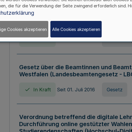
hen, die für die Verwendung der Seite zwingend erforderlich sind. Hi
Verordnung über die Wirtschaftsführu
hutzerklärung
Nordrhein-Westfalen (Hochschulwirtsc
HWFVO)
ige Cookies akzeptieren
Alle Cookies akzeptieren
In Kraft
Seit 11. Juli 2007
Verordnun
Gesetz über die Beamtinnen und Beamt
Westfalen (Landesbeamtengesetz - L
In Kraft
Seit 01. Juli 2016
Gesetz
Verordnung betreffend die digitale Leh
Durchführung online gestützter Wahlen
Studierendenschaften (Hochschul-Digi