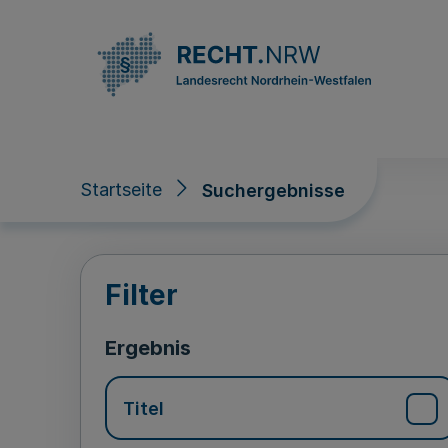
Direkt zum Inhalt
Startseite
Suchergebnisse
Suchergebnisse
Filter
Ergebnis
Titel