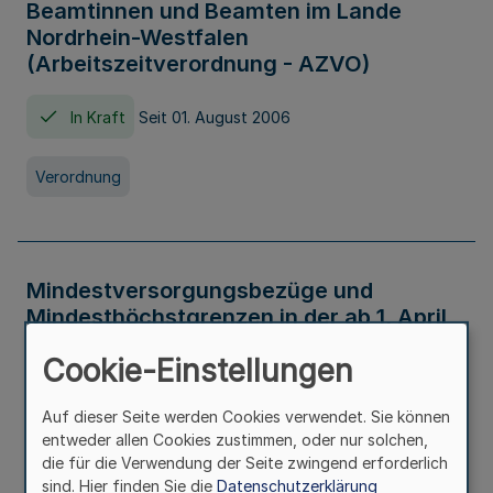
Beamtinnen und Beamten im Lande
Nordrhein-Westfalen
(Arbeitszeitverordnung - AZVO)
In Kraft
Seit 01. August 2006
Verordnung
Mindestversorgungsbezüge und
Mindesthöchstgrenzen in der ab 1. April
2026 maßgeblichen Höhe
Cookie-Einstellungen
In Kraft
Seit 31. Juli 2026
Auf dieser Seite werden Cookies verwendet. Sie können
entweder allen Cookies zustimmen, oder nur solchen,
Verwaltungsvorschrift
die für die Verwendung der Seite zwingend erforderlich
sind. Hier finden Sie die
Datenschutzerklärung