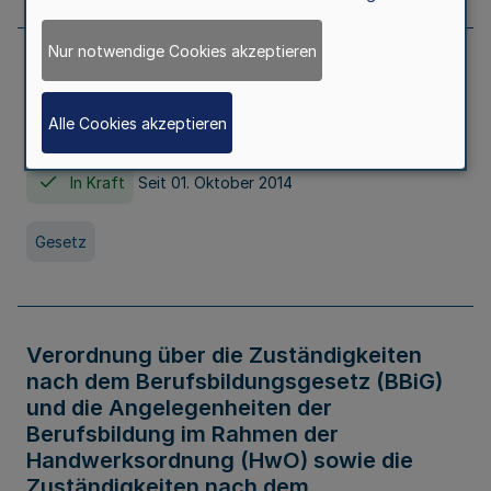
Nur notwendige Cookies akzeptieren
Gesetz über die Hochschulen des Landes
Nordrhein-Westfalen (Hochschulgesetz -
Alle Cookies akzeptieren
HG)
In Kraft
Seit 01. Oktober 2014
Gesetz
Verordnung über die Zuständigkeiten
nach dem Berufsbildungsgesetz (BBiG)
und die Angelegenheiten der
Berufsbildung im Rahmen der
Handwerksordnung (HwO) sowie die
Zuständigkeiten nach dem