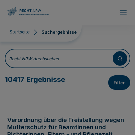
Direkt zum Inhalt
Startseite
Suchergebnisse
Suchergebnisse
Recht NRW durchsuchen
10417 Ergebnisse
Filter
Verordnung über die Freistellung wegen
Mutterschutz für Beamtinnen und
Richterinnen, Eltern - und Pflegezeit,